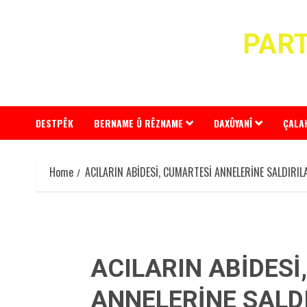
Skip
to
PART
content
DESTPÊK
BERNAME Û RÊZNAME
DAXÛYANÎ
ÇALA
Home
ACILARIN ABİDESİ, CUMARTESİ ANNELERİNE SALDIRIL
ACILARIN ABİDESİ
ANNELERİNE SALDI