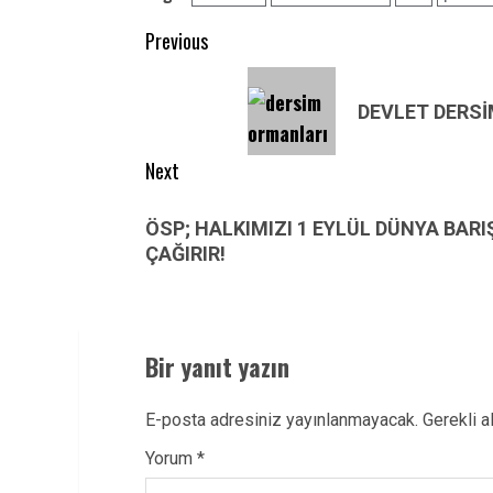
Post
Previous
navigation
Previous
post:
DEVLET DERSİ
Next
Next
ÖSP; HALKIMIZI 1 EYLÜL DÜNYA BA
post:
ÇAĞIRIR!
Bir yanıt yazın
E-posta adresiniz yayınlanmayacak.
Gerekli a
Yorum
*