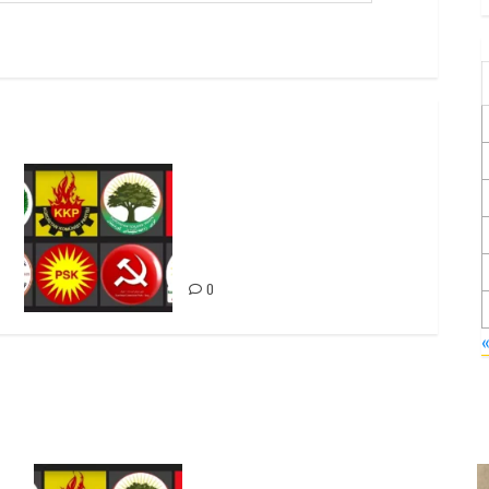
Foruma Çep a Kurdistanî: Em
bang li hemû hêzên Kurdistanî
dikin ku bi yekhelwestî
rûbirûyî geşedanan bibin
0
Foruma Çep a Kurdistanî: Em