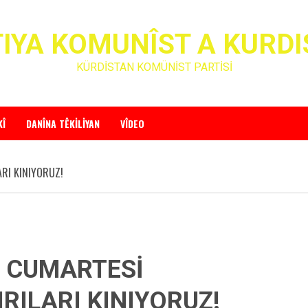
IYA KOMUNÎST A KURD
KÜRDİSTAN KOMÜNİST PARTİSİ
KÎ
DANÎNA TÊKILIYAN
VÎDEO
ARI KINIYORUZ!
, CUMARTESİ
RILARI KINIYORUZ!