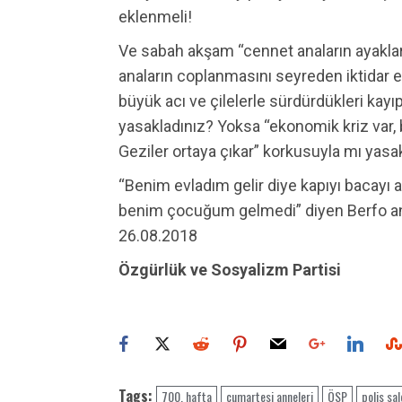
eklenmeli!
Ve sabah akşam “cennet anaların ayakların
anaların coplanmasını seyreden iktidar e
büyük acı ve çilelerle sürdürdükleri kayı
yasakladınız? Yoksa “ekonomik kriz var, b
Geziler ortaya çıkar” korkusuyla mı yasa
“Benim evladım gelir diye kapıyı bacayı aç
benim çocuğum gelmedi” diyen Berfo an
26.08.2018
Özgürlük ve Sosyalizm Partisi
Tags:
700. hafta
cumartesi anneleri
ÖSP
polis sal