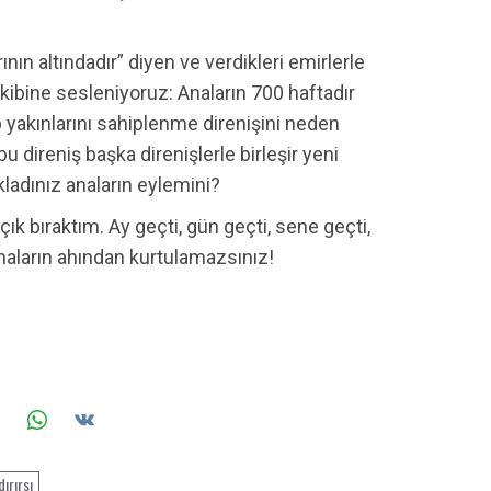
ın altındadır” diyen ve verdikleri emirlerle
kibine sesleniyoruz: Anaların 700 haftadır
p yakınlarını sahiplenme direnişini neden
u direniş başka direnişlerle birleşir yeni
kladınız anaların eylemini?
ık bıraktım. Ay geçti, gün geçti, sene geçti,
aların ahından kurtulamazsınız!
dırırsı