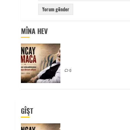
MÎNA HEV
Tuncay Atmaca Yoldaşın Anısı
Mücadelemizde Yaşıyor
0
GÎŞT