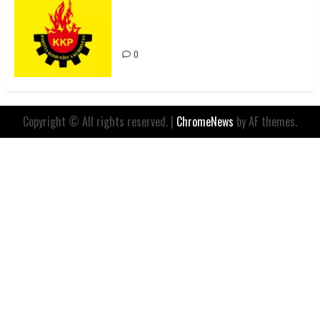
Rahmi Koç’un Sözleri Bir Gaf
Değil, Sömürgeci Zihniyetin
İfadesidir
0
Copyright © All rights reserved.
|
ChromeNews
by AF themes.