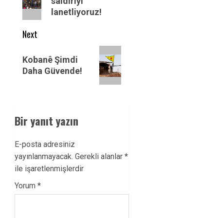
post:
saldırıyı
lanetliyoruz!
Next
Next
Kobanê Şimdi
post:
Daha Güvende!
Bir yanıt yazın
E-posta adresiniz
yayınlanmayacak.
Gerekli alanlar
*
ile işaretlenmişlerdir
Yorum
*