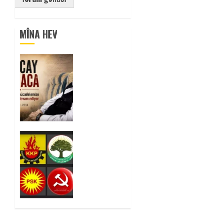
MÎNA HEV
Tuncay
Atmaca
Yoldaşın
Anısı
Mücadelemizde
Yaşıyor
0
Foruma
Çep a
Kurdistanî:
Em bang
li hemû
hêzên
Kurdistanî
dikin ku