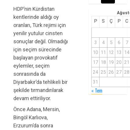
HDP’nin Kürdistan
Ağust
kentlerinde aldığı oy
P
S
Ç
P
C
oranları, Türk rejimi için
yenilir yutulur cinsten
sonuçlar değil. Olmadığı
3
4
5
6
7
için seçim sürecinde
10
11
12
13
14
başlayan provokatif
17
18
19
20
21
eylemler, seçim
24
25
26
27
28
sonrasında da
Diyarbakır’da tehlikeli bir
31
şekilde tırmandırılarak
« Tem
devam ettiriliyor.
Önce Adana, Mersin,
Bingöl Karlıova,
Erzurum’da sonra