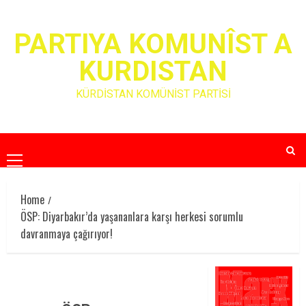
Skip
to
PARTIYA KOMUNÎST A
content
KURDISTAN
KÜRDİSTAN KOMÜNİST PARTİSİ
Primary
Menu
Home
ÖSP: Diyarbakır’da yaşananlara karşı herkesi sorumlu
davranmaya çağırıyor!