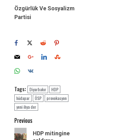
Özgürlük Ve Sosyalizm
Partisi
Tags:
Diyarbakır
HDP
hüdapar
ÖSP
provokasyon
yeni ihya der
Post
Previous
navigation
Previous
HDP mitingine