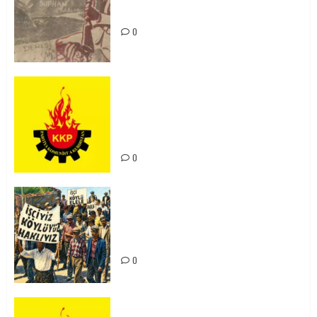
Unutturmayacağız!
0
KKP Parti Meclisi Sonuç Bildirisi:
Ortadoğu Yeniden Şekillenirken
Kürdistan’ın Geleceği ve
Mücadele Hattımız
0
15-16 Haziran İşçi Direnişi’nin 56.
Yılında: Yeni Direnişler
Kaçınılmazdır!
0