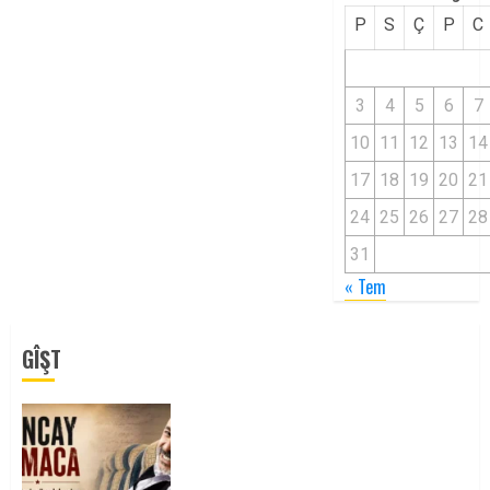
P
S
Ç
P
C
3
4
5
6
7
10
11
12
13
14
17
18
19
20
21
24
25
26
27
28
31
« Tem
GÎŞT
Tuncay Atmaca Yoldaşın Anısı
Mücadelemizde Yaşıyor