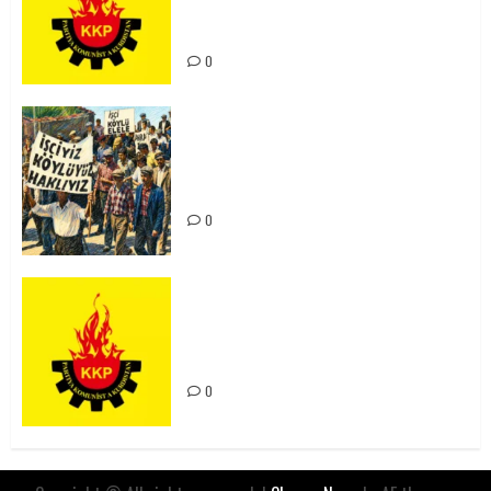
Kürdistan’ın Geleceği ve
Mücadele Hattımız
0
15-16 Haziran İşçi Direnişi’nin 56.
Yılında: Yeni Direnişler
Kaçınılmazdır!
0
Rahmi Koç’un Sözleri Bir Gaf
Değil, Sömürgeci Zihniyetin
İfadesidir
0