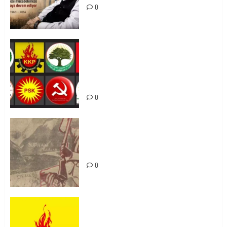
0
Foruma Çep a Kurdistanî: Em bang
li hemû hêzên Kurdistanî dikin ku
bi yekhelwestî rûbirûyî geşedanan
bibin
0
Zilan Katliamı’nı Unutmadık,
Unutturmayacağız!
0
KKP Parti Meclisi Sonuç Bildirisi:
Ortadoğu Yeniden Şekillenirken