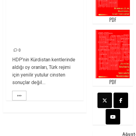
ÖSP: Diyarbakır’da
yaşananlara karşı
PDF
herkesi sorumlu
davranmaya
çağırıyor!
0
HDP’nin Kürdistan kentlerinde
aldığı oy oranları, Türk rejimi
için yenilir yutulur cinsten
PDF
sonuçlar değil....
>>>
Ağust