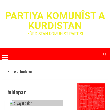
Skip
to
PARTIYA KOMUNÎST A
content
KURDISTAN
KÜRDİSTAN KOMÜNİST PARTİSİ
Primary
Menu
Home
hüdapar
hüdapar