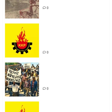
Unutturmayacağız!
0
KKP Parti Meclisi Sonuç Bildirisi:
Ortadoğu Yeniden Şekillenirken
Kürdistan’ın Geleceği ve
Mücadele Hattımız
0
15-16 Haziran İşçi Direnişi’nin 56.
Yılında: Yeni Direnişler
Kaçınılmazdır!
0
Rahmi Koç’un Sözleri Bir Gaf