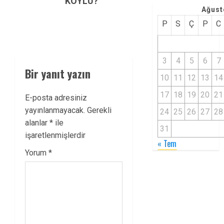
KÖYLÜ?
Ağust
P
S
Ç
P
C
3
4
5
6
7
Bir yanıt yazın
10
11
12
13
14
17
18
19
20
21
E-posta adresiniz
yayınlanmayacak.
Gerekli
24
25
26
27
28
alanlar
*
ile
31
işaretlenmişlerdir
« Tem
Yorum
*