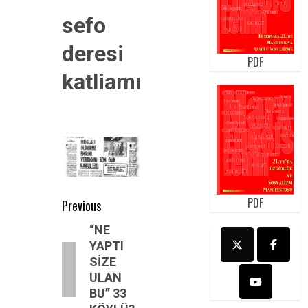
sefo
deresi
PDF
katliamı
Post
PDF
Previous
navigation
Previous
“NE
YAPTI
post:
SİZE
ULAN
BU” 33