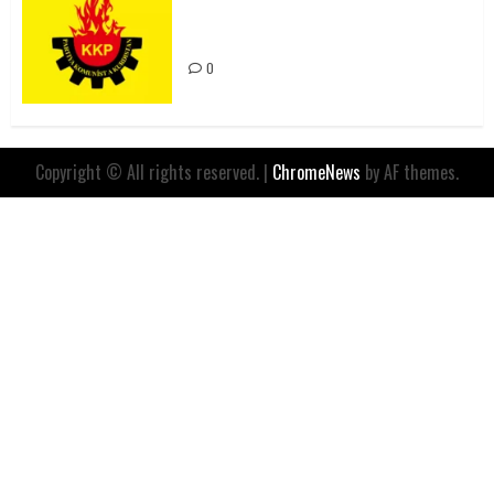
Değil, Sömürgeci Zihniyetin
İfadesidir
0
Copyright © All rights reserved.
|
ChromeNews
by AF themes.