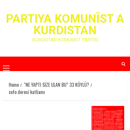
Skip
to
PARTIYA KOMUNÎST A
content
KURDISTAN
KÜRDİSTAN KOMÜNİST PARTİSİ
Primary
Menu
Home
“NE YAPTI SİZE ULAN BU” 33 KÖYLÜ?
sefo deresi katliamı