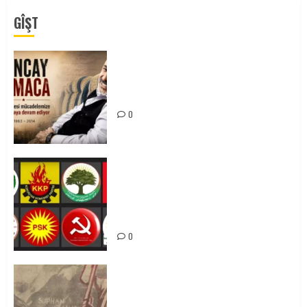
GÎŞT
Tuncay Atmaca Yoldaşın Anısı
Mücadelemizde Yaşıyor
0
Foruma Çep a Kurdistanî: Em bang
li hemû hêzên Kurdistanî dikin ku
bi yekhelwestî rûbirûyî geşedanan
bibin
0
Zilan Katliamı’nı Unutmadık,