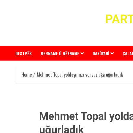
Skip
to
PART
content
DESTPÊK
BERNAME Û RÊZNAME
DAXÛYANÎ
ÇALA
Home
Mehmet Topal yoldaşımızı sonsuzluğa uğurladık
Mehmet Topal yolda
uğurladık