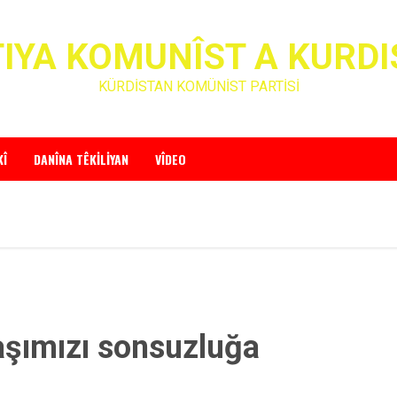
IYA KOMUNÎST A KURD
KÜRDİSTAN KOMÜNİST PARTİSİ
KÎ
DANÎNA TÊKILIYAN
VÎDEO
şımızı sonsuzluğa