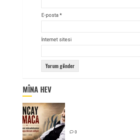
E-posta
*
İnternet sitesi
MÎNA HEV
Tuncay Atmaca Yoldaşın Anısı
Mücadelemizde Yaşıyor
0