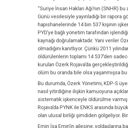
“Suriye İnsan Hakları Ağı’nın (SNHR) bu
Günü vesilesiyle yayınladığı bir rapora 
hapishanelerinde 14 bin 537 kişinin işke
PYD’ye bağlı yönetim tarafından işlendiğ
kaynağı doğrulamaktadır. Yani veriler Ö
olmadığını kanıtlıyor. Çünkü 2011 yılınd
öldürülenlerin toplamı 14 537’den sadece 
kurulan Özerk Rojava’da gerçekleştirildiğ
ölüm bu oranda bile olsa yaşanmışsa bu 
Bu durumda, Özerk Yönetimi, KDP-S üyes
nasıl yitirdiğine ilişkin kamuoyuna açık
sistematik işkenceyle öldürülme varmış g
Rojava’da PYNK ile ENKS arasında büyük 
olan ulusal birliği şimdiden gölgeliyor. Bi
Emin İsa Emin’in ailesine, yoldaşlarına ba