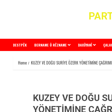
Skip
to
PART
content
DESTPÊK
BERNAME Û RÊZNAME
DAXÛYANÎ
ÇALA
Home
KUZEY VE DOĞU SURİYE ÖZERK YÖNETİMİNE ÇAĞRIMI
KUZEY VE DOĞU S
YÖNETİMİNE ÇAĞR