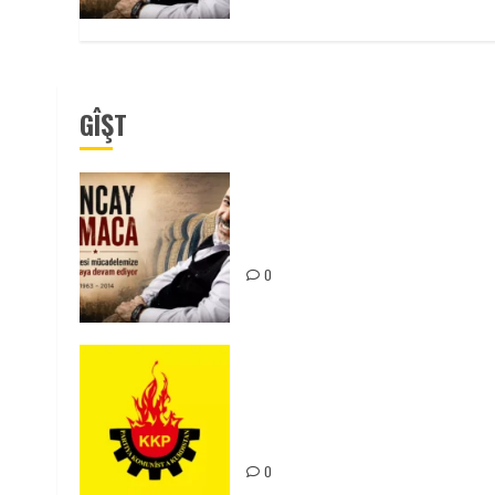
GÎŞT
Tuncay Atmaca Yoldaşın Anısı
Mücadelemizde Yaşıyor
0
KKP Parti Meclisi Sonuç
Bildirisi: Ortadoğu Yeniden
Şekillenirken Kürdistan’ın
Geleceği ve Mücadele Hattım
0