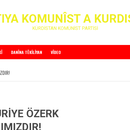
IYA KOMUNÎST A KURD
KÜRDİSTAN KOMÜNİST PARTİSİ
KÎ
DANÎNA TÊKILIYAN
VÎDEO
ZDIR!
URİYE ÖZERK
IMIZDIR!