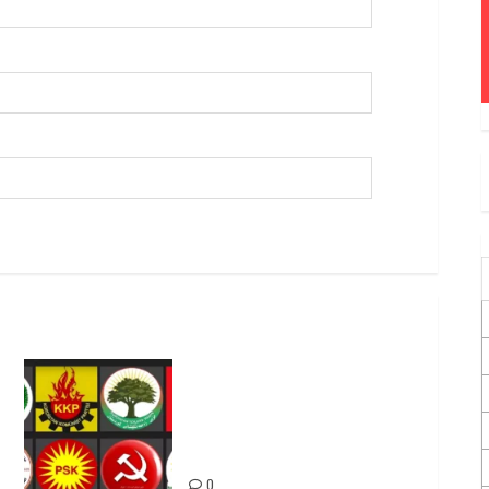
Foruma Çep a Kurdistanî: Em
bang li hemû hêzên Kurdistanî
dikin ku bi yekhelwestî
rûbirûyî geşedanan bibin
0