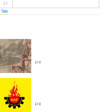
31
« Tem
Zilan Katliamı’nı Unutmadık,
Unutturmayacağız!
0
Rahmi Koç’un Sözleri Bir Gaf
Değil, Sömürgeci Zihniyetin
İfadesidir
0