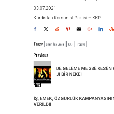
03.07.2021
Kürdistan Komünist Partisi – KKP
Tags:
Emin İsa Emin
KKP
rojava
Post
Previous
navigation
Previous
DÊ GELÊME ME 33Ê KESÊN 
post:
JI BÎR NEKE!
Next
Next
İŞ, EMEK, ÖZGÜRLÜK KAMPANYASINI
post:
VERİLDİ!