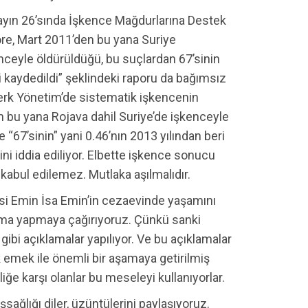
 ayın 26’sında İşkence Mağdurlarına Destek
göre, Mart 2011’den bu yana Suriye
nceyle öldürüldüğü, bu suçlardan 67’sinin
i kaydedildi” şeklindeki raporu da bağımsız
zerk Yönetim’de sistematik işkencenin
an bu yana Rojava dahil Suriye’de işkenceyle
“67’sinin” yani 0.46’nın 2013 yılından beri
ini iddia ediliyor. Elbette işkence sonucu
kabul edilemez. Mutlaka aşılmalıdır.
i Emin İsa Emin’in cezaevinde yaşamını
lama yapmaya çağırıyoruz. Çünkü sanki
ibi açıklamalar yapılıyor. Ve bu açıklamalar
emek ile önemli bir aşamaya getirilmiş
rliğe karşı olanlar bu meseleyi kullanıyorlar.
şsağlığı diler, üzüntülerini paylaşıyoruz.