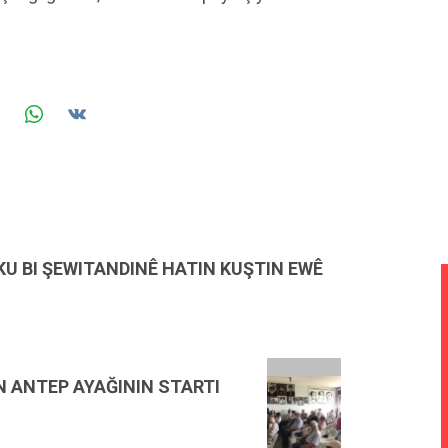
KU BI ŞEWITANDINÊ HATIN KUŞTIN EWÊ
N ANTEP AYAĞININ STARTI