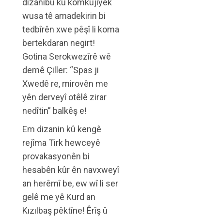
dizanibû ku komkujiyek
wusa tê amadekirin bi
tedbîrên xwe pêşî li koma
bertekdaran negirt!
Gotina Serokwezîrê wê
demê Çiller: “Spas ji
Xwedê re, mirovên me
yên derveyî otêlê zirar
nedîtin” balkêş e!
Em dizanin kû kengê
rejîma Tirk hewceyê
provakasyonên bi
hesabên kûr ên navxweyî
an herêmî be, ew wî li ser
gelê me yê Kurd an
Kızılbaş pêktîne! Êrîş û