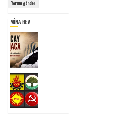
MÎNA HEV
Tuncay
Atmaca
Yoldaşın
Anısı
Mücadelemizde
Yaşıyor
0
Foruma
Çep a
Kurdistanî:
Em bang
li hemû
hêzên
Kurdistanî
dikin ku