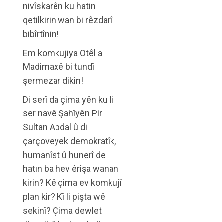
nivîskarên ku hatin
qetilkirin wan bi rêzdarî
bibîrtînin!
Em komkujiya Otêl a
Madimaxê bi tundî
şermezar dikin!
Di serî da çima yên ku li
ser navê Şahîyên Pir
Sultan Abdal û di
çarçoveyek demokratîk,
humanîst û hunerî de
hatin ba hev êrîşa wanan
kirin? Kê çima ev komkujî
plan kir? Kî li pişta wê
sekinî? Çima dewlet