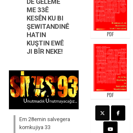
DÊ GELÊME
ME 33Ê
KESÊN KU BI
ŞEWITANDINÊ
PDF
HATIN
KUŞTIN EWÊ
JI BÎR NEKE!
PDF
Em 28emin salvegera
komkujiya 33