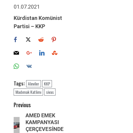
01.07.2021
Kürdistan Komünist
Partisi – KKP
Tags:
Aleviler
KKP
Madımak Katlimı
sivas
Post
Previous
navigation
Previous
AMED EMEK
KAMPANYASI
post:
ÇERÇEVESİNDE