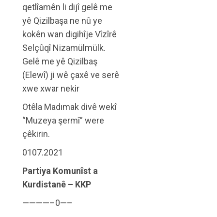
qetlîamên li dijî gelê me
yê Qizilbaşa ne nû ye
kokên wan digihîje Vîzîrê
Selçûqî Nizamülmülk.
Gelê me yê Qizilbaş
(Elewî) ji wê çaxê ve serê
xwe xwar nekir
Otêla Madımak divê wekî
“Muzeya şermî” were
çêkirin.
0107.2021
Partiya Komunîst a
Kurdistanê – KKP
————–0—–