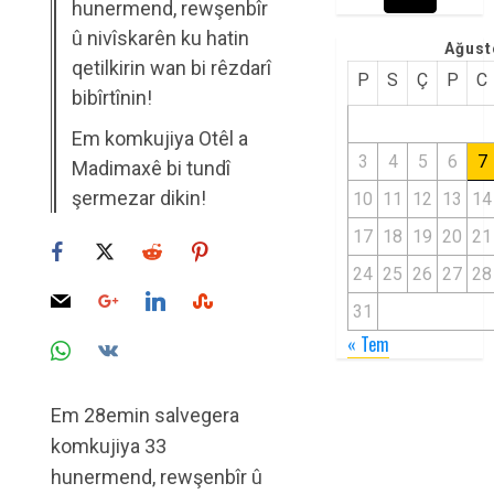
hunermend, rewşenbîr
û nivîskarên ku hatin
Ağust
qetilkirin wan bi rêzdarî
P
S
Ç
P
C
bibîrtînin!
Em komkujiya Otêl a
3
4
5
6
7
Madimaxê bi tundî
şermezar dikin!
10
11
12
13
14
17
18
19
20
21
24
25
26
27
28
31
« Tem
Em 28emin salvegera
komkujiya 33
hunermend, rewşenbîr û