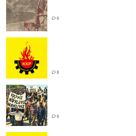
Zilan Katliamı’nı Unutmadık,
Unutturmayacağız!
0
KKP Parti Meclisi Sonuç Bildirisi:
Ortadoğu Yeniden Şekillenirken
Kürdistan’ın Geleceği ve
Mücadele Hattımız
0
15-16 Haziran İşçi Direnişi’nin 56.
Yılında: Yeni Direnişler
Kaçınılmazdır!
0