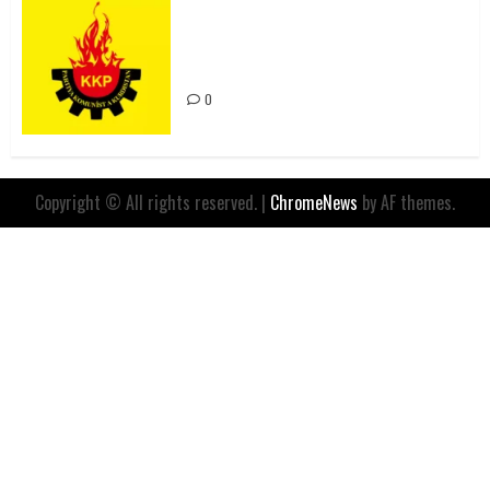
Rahmi Koç’un Sözleri Bir Gaf
Değil, Sömürgeci Zihniyetin
İfadesidir
0
Copyright © All rights reserved.
|
ChromeNews
by AF themes.