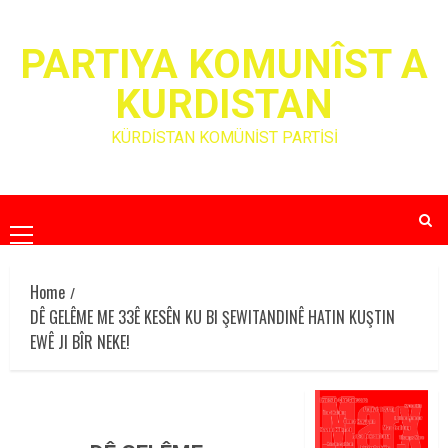
Skip
to
PARTIYA KOMUNÎST A
content
KURDISTAN
KÜRDİSTAN KOMÜNİST PARTİSİ
Primary
Menu
Home
DÊ GELÊME ME 33Ê KESÊN KU BI ŞEWITANDINÊ HATIN KUŞTIN
EWÊ JI BÎR NEKE!