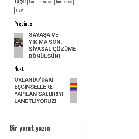
Tags:
Feridun Yazar
kürdistan
ÖSP
Post
Previous
navigation
Previous
SAVAŞA VE
YIKIMA SON,
post:
SİYASAL ÇÖZÜME
DÖNÜLSÜN!
Next
Next
ORLANDO’DAKİ
EŞCİNSELLERE
post:
YAPILAN SALDIRIYI
LANETLİYORUZ!
Bir yanıt yazın