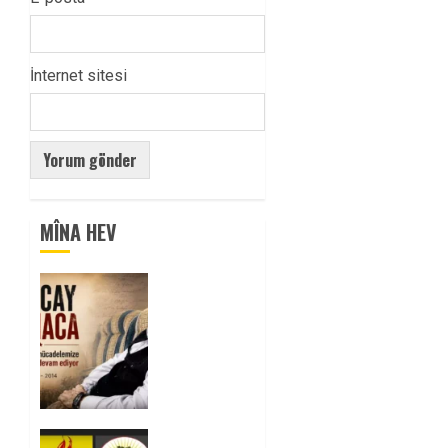
İnternet sitesi
MÎNA HEV
Tuncay
Atmaca
Yoldaşın
Anısı
Mücadelemizde
Yaşıyor
0
Foruma