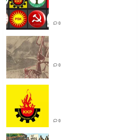
li hemû hêzên Kurdistanî dikin ku
bi yekhelwestî rûbirûyî geşedanan
bibin
0
Zilan Katliamı’nı Unutmadık,
Unutturmayacağız!
0
KKP Parti Meclisi Sonuç Bildirisi:
Ortadoğu Yeniden Şekillenirken
Kürdistan’ın Geleceği ve
Mücadele Hattımız
0