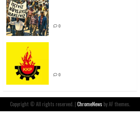
15-16 Haziran İşçi Direnişi’nin 56.
Yılında: Yeni Direnişler
Kaçınılmazdır!
0
Rahmi Koç’un Sözleri Bir Gaf
Değil, Sömürgeci Zihniyetin
İfadesidir
0
Copyright © All rights reserved.
|
ChromeNews
by AF themes.