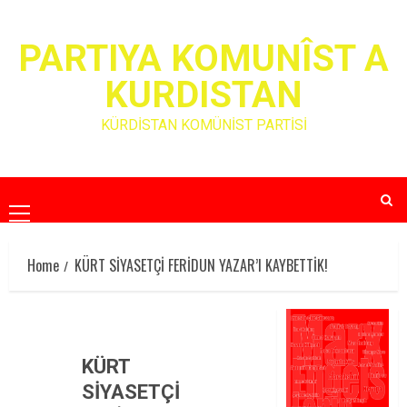
Skip
to
PARTIYA KOMUNÎST A
content
KURDISTAN
KÜRDİSTAN KOMÜNİST PARTİSİ
Primary
Menu
Home
KÜRT SİYASETÇİ FERİDUN YAZAR’I KAYBETTİK!
KÜRT
SİYASETÇİ