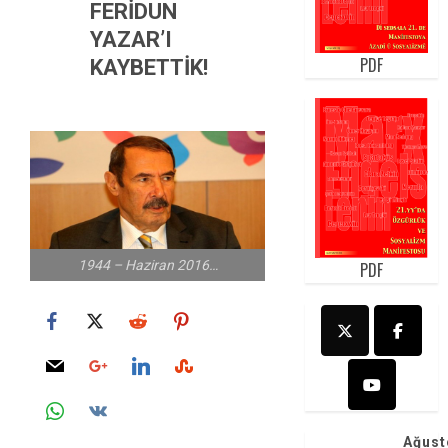
FERİDUN
YAZAR’I
PDF
KAYBETTİK!
1944 – Haziran 2016…
PDF
Ağust