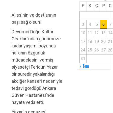
P
S
Ç
P
C
Ailesinin ve dostlarının
başı sağ olsun!
3
4
5
6
7
Devrimci Doğu Kültür
10
11
12
13
14
Ocakları’ndan günümüze
17
18
19
20
21
kadar yaşamı boyunca
24
25
26
27
28
halkının özgürlük
31
mücadelesini vermiş
« Tem
siyasetçi Feridun Yazar
bir süredir yakalandığı
akciğer kanseri nedeniyle
tedavi gördüğü Ankara
Güven Hastanesi’nde
hayata veda etti.
Yazar’ın cenazesi