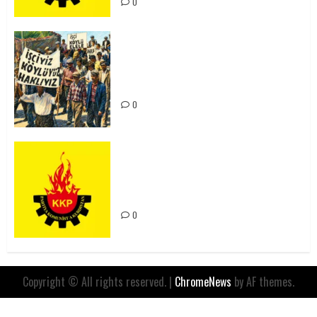
0
15-16 Haziran İşçi Direnişi’nin 56.
Yılında: Yeni Direnişler
Kaçınılmazdır!
0
Rahmi Koç’un Sözleri Bir Gaf
Değil, Sömürgeci Zihniyetin
İfadesidir
0
Copyright © All rights reserved.
|
ChromeNews
by AF themes.