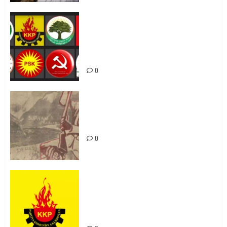
Foruma Çep a Kurdistanî: Em bang
li hemû hêzên Kurdistanî dikin ku
bi yekhelwestî rûbirûyî geşedanan
bibin
0
Zilan Katliamı’nı Unutmadık,
Unutturmayacağız!
0
KKP Parti Meclisi Sonuç Bildirisi:
Ortadoğu Yeniden Şekillenirken
Kürdistan’ın Geleceği ve
Mücadele Hattımız