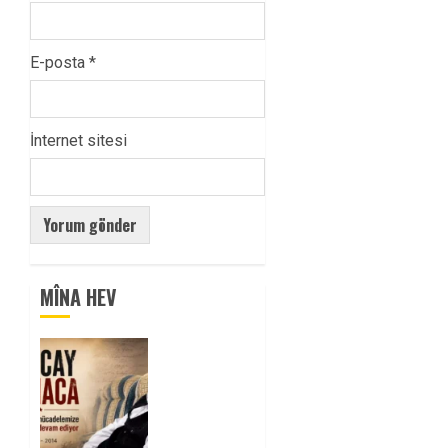
E-posta
*
İnternet sitesi
MÎNA HEV
Tuncay
Atmaca
Yoldaşın
Anısı
Mücadelemizde