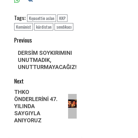
Tags:
Kıyasettin aslan
KKP
Komünist
kürdistan
sendikacı
Post
Previous
navigation
Previous
DERSİM SOYKIRIMINI
post:
UNUTMADIK,
UNUTTURMAYACAĞIZ!
Next
Next
THKO
ÖNDERLERİNİ 47.
post:
YILINDA
SAYGIYLA
ANIYORUZ