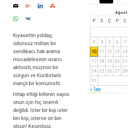
Ağust
P
S
Ç
P
C
Kıyasettin yoldaş;
3
4
5
6
7
ödünsüz militan bir
sendikacı, hak arama
10
11
12
13
14
mücadelesinin ısrarcı
17
18
19
20
21
aktivisti, müzmin bir
24
25
26
27
28
sürgün ve Kürdistanlı
31
inançlı bir komünistti.
« Tem
Hitap ettiği kitlenin sayısı
onun için hiç önemli
değildi. İster bir kişi ister
bin kişi, isterse on bin
olsun! Kesintisiz,