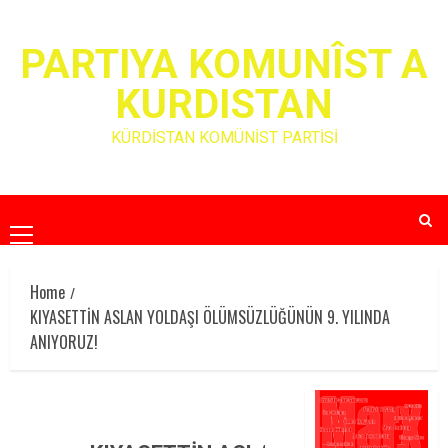
Skip
to
PARTIYA KOMUNÎST A
content
KURDISTAN
KÜRDİSTAN KOMÜNİST PARTİSİ
Primary
Menu
Home
KIYASETTİN ASLAN YOLDAŞI ÖLÜMSÜZLÜĞÜNÜN 9. YILINDA
ANIYORUZ!