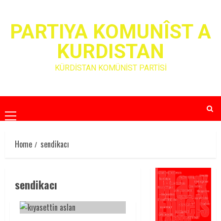
Skip
to
PARTIYA KOMUNÎST A
content
KURDISTAN
KÜRDİSTAN KOMÜNİST PARTİSİ
Primary
Menu
Home
sendikacı
sendikacı