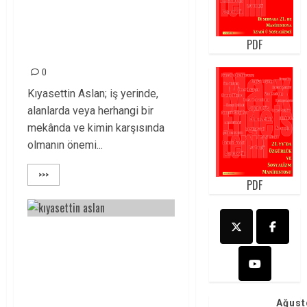
KIYASETTİN YOLDAŞ
MÜCADELEMİZDE
PDF
YAŞIYOR!
0
Kıyasettin Aslan; iş yerinde,
alanlarda veya herhangi bir
mekânda ve kimin karşısında
olmanın önemi...
>>>
PDF
KIYASETTİN ASLAN
YOLDAŞI
ÖLÜMSÜZLÜĞÜNÜN
9. YILINDA
Ağust