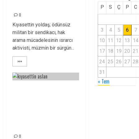
ANIYORUZ!
P
S
Ç
P
C
0
Kıyasettin yoldaş; ödünsüz
3
4
5
6
7
militan bir sendikacı, hak
arama mücadelesinin ısrarcı
10
11
12
13
14
aktivisti, müzmin bir sürgün...
17
18
19
20
21
>>>
24
25
26
27
28
31
« Tem
KIYASETTİN ASLAN
YOLDAŞI,
ÖLÜMSÜZLÜĞÜNÜN
8. YILINDA
ANIYORUZ
0