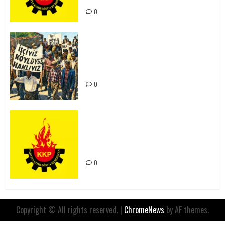
0
15-16 Haziran İşçi Direnişi’nin 56.
Yılında: Yeni Direnişler
Kaçınılmazdır!
0
Rahmi Koç’un Sözleri Bir Gaf
Değil, Sömürgeci Zihniyetin
İfadesidir
0
Copyright © All rights reserved.
|
ChromeNews
by AF themes.