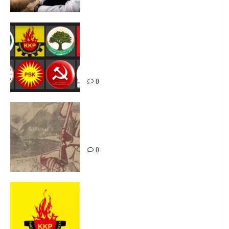
Foruma Çep a Kurdistanî: Em bang
li hemû hêzên Kurdistanî dikin ku
bi yekhelwestî rûbirûyî geşedanan
bibin
0
Zilan Katliamı’nı Unutmadık,
Unutturmayacağız!
0
KKP Parti Meclisi Sonuç Bildirisi:
Ortadoğu Yeniden Şekillenirken
Kürdistan’ın Geleceği ve
Mücadele Hattımız