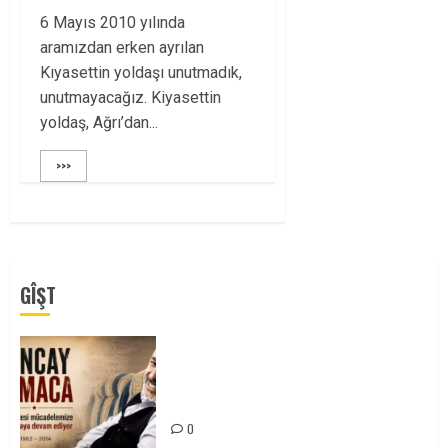
6 Mayıs 2010 yılında
aramızdan erken ayrılan
Kıyasettin yoldaşı unutmadık,
unutmayacağız. Kiyasettin
yoldaş, Ağrı’dan...
>>>
GÎŞT
Tuncay Atmaca Yoldaşın Anısı
Mücadelemizde Yaşıyor
0