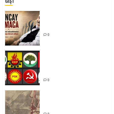
GÎŞT
Tuncay Atmaca Yoldaşın Anısı
Mücadelemizde Yaşıyor
0
Foruma Çep a Kurdistanî: Em bang
li hemû hêzên Kurdistanî dikin ku
bi yekhelwestî rûbirûyî geşedanan
bibin
0
Zilan Katliamı’nı Unutmadık,
Unutturmayacağız!
0