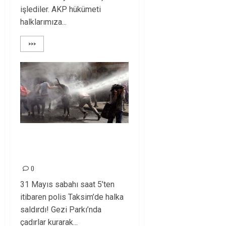
işlediler. AKP hükümeti
halklarımıza...
>>>
TAKSİM’DE DEVLET
TERÖRÜ!
0
31 Mayıs sabahı saat 5’ten
itibaren polis Taksim’de halka
saldırdı! Gezi Parkı’nda
çadırlar kurarak...