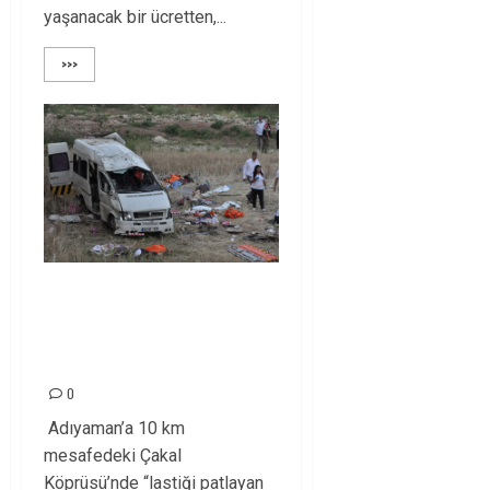
yaşanacak bir ücretten,...
>>>
ADIYAMAN’DA
MEVSİMLİK İŞÇİ
KATLİAMI!
0
Adıyaman’a 10 km
mesafedeki Çakal
Köprüsü’nde “lastiği patlayan