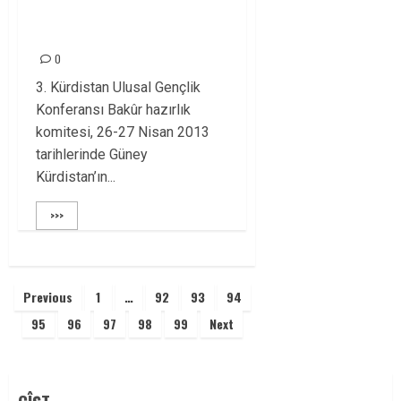
ve Sivil toplum
örgütlerini ziyaret etti
0
3. Kürdistan Ulusal Gençlik
Konferansı Bakûr hazırlık
komitesi, 26-27 Nisan 2013
tarihlerinde Güney
Kürdistan’ın...
>>>
Yazı
Previous
1
…
92
93
94
sayfalaması
95
96
97
98
99
Next