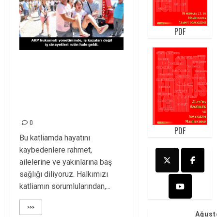
PDF
Muğla’daki işçi
katliamından AKP
hükümeti
sorumludur!
0
PDF
Bu katliamda hayatını
kaybedenlere rahmet,
ailelerine ve yakınlarına baş
sağlığı diliyoruz. Halkımızı
katliamın sorumlularından,...
>>>
Ağust