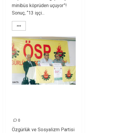
minibüs köprüden uçuyor”!
Sonuç, “13 işçi...
>>>
Kahta ve
Doğanşehir’de ÖSP
paneli
0
Özgürlük ve Sosyalizm Partisi