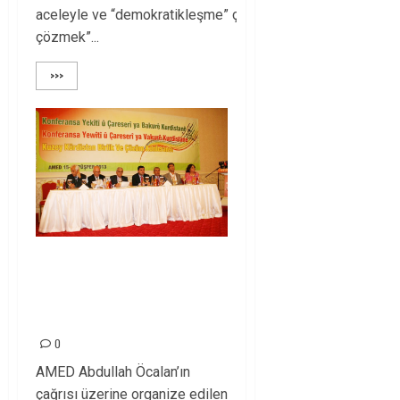
aceleyle ve “demokratikleşme” çerçevesinde
çözmek”...
>>>
‘Kuzey Kürdistan
Birlik ve çözüm
konferansı’ başladı
0
AMED Abdullah Öcalan’ın
çağrısı üzerine organize edilen