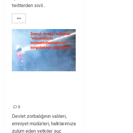
twitterden sivil...
>>>
Taksim’de halka
rağmen Topçu Kışlası
yapılamaz!
0
Devlet zorbalığının valileri,
emniyet müdürleri, halklarımıza
zulüm eden yetkiler suç