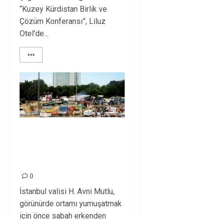
“Kuzey Kürdistan Birlik ve
Çözüm Konferansı”, Liluz
Otel’de...
>>>
Taksim ve Gezi’ye,
yeni müdahale emri
başbakandan!
0
İstanbul valisi H. Avni Mutlu,
görünürde ortamı yumuşatmak
için önce sabah erkenden