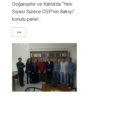
Doğanşehir ve Kahta’da “Yeni
Siyasi Sürece ÖSP’nin Bakışı”
konulu panel...
>>>
“3. Kürdistan Ulusal
Gençlik Konferansı
Bakûr hazırlık
komitesi” Siyasi Parti