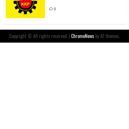
İfadesidir
0
Copyright © All rights reserved.
|
ChromeNews
by AF themes.