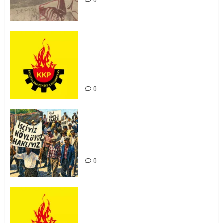
KKP Parti Meclisi Sonuç Bildirisi:
Ortadoğu Yeniden Şekillenirken
Kürdistan’ın Geleceği ve
Mücadele Hattımız
0
15-16 Haziran İşçi Direnişi’nin 56.
Yılında: Yeni Direnişler
Kaçınılmazdır!
0
Rahmi Koç’un Sözleri Bir Gaf
Değil, Sömürgeci Zihniyetin