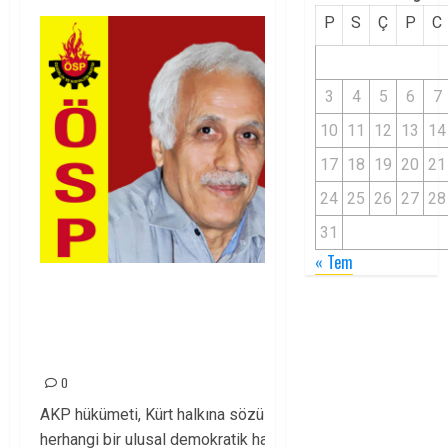
P
S
Ç
P
C
3
4
5
6
7
10
11
12
13
14
17
18
19
20
21
24
25
26
27
28
31
« Tem
ÖSP Genel Başkanı Sinan
Çiftyürek’in Konferans’a
sunduğu tebliğ
0
AKP hükümeti, Kürt halkına sözü edilir
herhangi bir ulusal demokratik hak vermeden