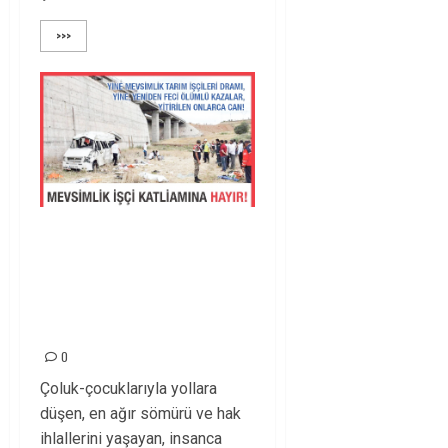
>>>
MEVSİMLİK TARIM
İŞÇİLERİNİN
KATLEDİLMESİNE
DUR DİYELİM!
0
Çoluk-çocuklarıyla yollara
düşen, en ağır sömürü ve hak
ihlallerini yaşayan, insanca