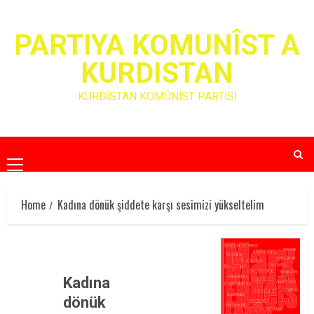
Skip
to
PARTIYA KOMUNÎST A
content
KURDISTAN
KÜRDİSTAN KOMÜNİST PARTİSİ
Primary
Menu
Home
Kadına dönük şiddete karşı sesimizi yükseltelim
Kadına
dönük