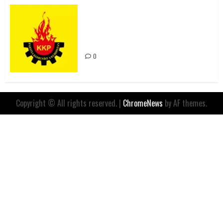
Rahmi Koç’un Sözleri Bir Gaf
Değil, Sömürgeci Zihniyetin
İfadesidir
0
Copyright © All rights reserved.
|
ChromeNews
by AF themes.