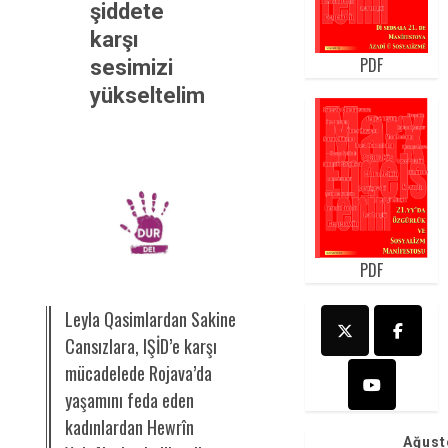
şiddete
karşı
PDF
sesimizi
yükseltelim
PDF
Leyla Qasimlardan Sakine
Cansızlara, IŞİD’e karşı
mücadelede Rojava’da
yaşamını feda eden
kadınlardan Hewrîn
Ağust