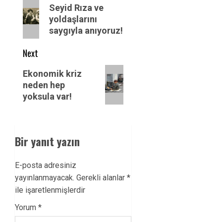
navigation
Previous
Seyid Rıza ve
post:
yoldaşlarını
saygıyla anıyoruz!
Next
Next
Ekonomik kriz
post:
neden hep
yoksula var!
Bir yanıt yazın
E-posta adresiniz
yayınlanmayacak.
Gerekli alanlar
*
ile işaretlenmişlerdir
Yorum
*