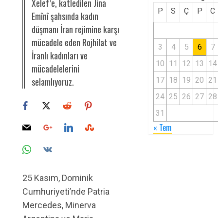
Xelef’e, katledilen Jina
P
S
Ç
P
C
Emînî şahsında kadın
düşmanı İran rejimine karşı
mücadele eden Rojhilat ve
3
4
5
6
7
İranlı kadınları ve
10
11
12
13
14
mücadelelerini
selamlıyoruz.
17
18
19
20
21
24
25
26
27
28
31
« Tem
25 Kasım, Dominik
Cumhuriyeti’nde Patria
Mercedes, Minerva