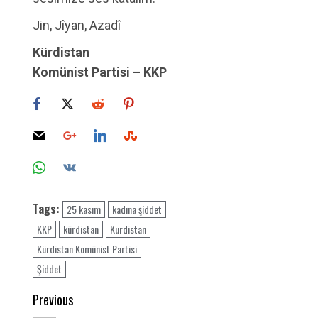
Jin, Jîyan, Azadî
Kürdistan
Komünist Partisi – KKP
Tags:
25 kasım
kadına şiddet
KKP
kürdistan
Kurdistan
Kürdistan Komünist Partisi
Şiddet
Post
Previous