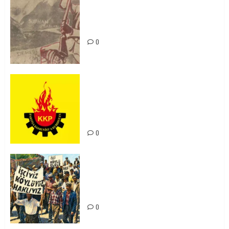
Zilan Katliamı’nı Unutmadık,
Unutturmayacağız!
0
KKP Parti Meclisi Sonuç Bildirisi:
Ortadoğu Yeniden Şekillenirken
Kürdistan’ın Geleceği ve
Mücadele Hattımız
0
15-16 Haziran İşçi Direnişi’nin 56.
Yılında: Yeni Direnişler
Kaçınılmazdır!
0