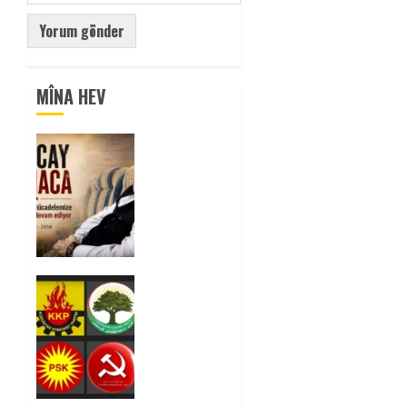
MÎNA HEV
Tuncay
Atmaca
Yoldaşın
Anısı
Mücadelemizde
Yaşıyor
0
Foruma
Çep a
Kurdistanî:
Em bang
li hemû
hêzên
Kurdistanî