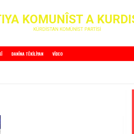
IYA KOMUNÎST A KURD
KÜRDİSTAN KOMÜNİST PARTİSİ
KÎ
DANÎNA TÊKILIYAN
VÎDEO