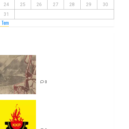
24
25
26
27
28
29
30
31
« Tem
Zilan Katliamı’nı Unutmadık,
Unutturmayacağız!
0
Rahmi Koç’un Sözleri Bir Gaf
Değil, Sömürgeci Zihniyetin
İfadesidir