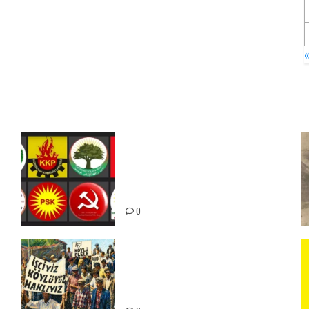
Foruma Çep a Kurdistanî: Em
bang li hemû hêzên Kurdistanî
dikin ku bi yekhelwestî rûbirûyî
geşedanan bibin
0
15-16 Haziran İşçi Direnişi’nin
56. Yılında: Yeni Direnişler
Kaçınılmazdır!
ız