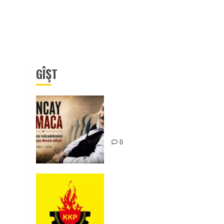
GÎŞT
Tuncay Atmaca Yoldaşın Anısı
Mücadelemizde Yaşıyor
0
KKP Parti Meclisi Sonuç
Bildirisi: Ortadoğu Yeniden
Şekillenirken Kürdistan’ın
Geleceği ve Mücadele Hattım