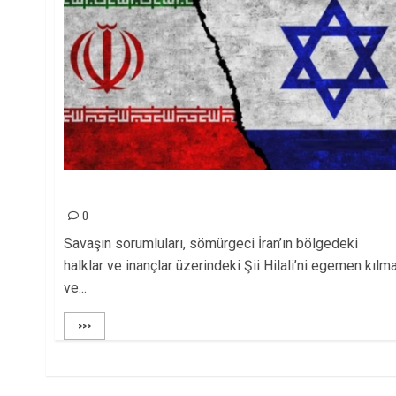
İran-İsrail Savaşı: Ne Şii Hilali Ne de Arz-ı Mevud!
0
Savaşın sorumluları, sömürgeci İran’ın bölgedeki
halklar ve inançlar üzerindeki Şii Hilali’ni egemen kılm
ve...
>>>