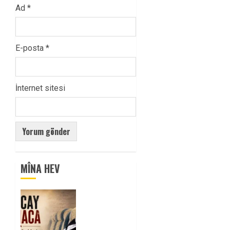
Ad
*
E-posta
*
İnternet sitesi
MÎNA HEV
Tuncay
Atmaca
Yoldaşın
Anısı