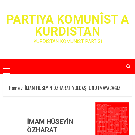
Skip
to
PARTIYA KOMUNÎST A
content
KURDISTAN
KÜRDİSTAN KOMÜNİST PARTİSİ
Primary
Menu
Home
İMAM HÜSEYİN ÖZHARAT YOLDAŞI UNUTMAYACAĞIZ!
İMAM HÜSEYİN
ÖZHARAT