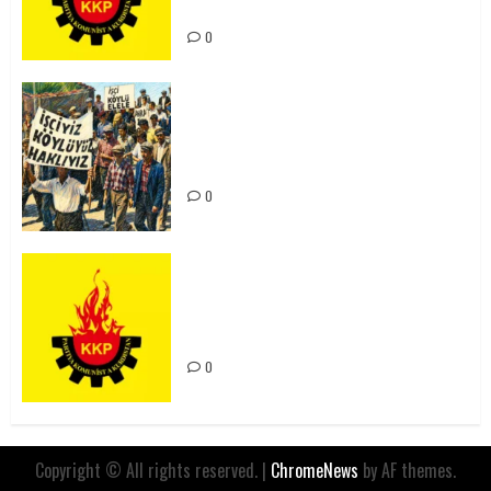
Mücadele Hattımız
0
15-16 Haziran İşçi Direnişi’nin 56.
Yılında: Yeni Direnişler
Kaçınılmazdır!
0
Rahmi Koç’un Sözleri Bir Gaf
Değil, Sömürgeci Zihniyetin
İfadesidir
0
Copyright © All rights reserved.
|
ChromeNews
by AF themes.