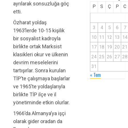
ayrılarak sonsuzluğa göç
P
S
Ç
P
C
etti.
Özharat yoldaş
3
4
5
6
7
1963’lerde 10-15 kişilik
10
11
12
13
14
bir sosyalist kadroyla
birlikte ortak Marksist
17
18
19
20
21
klasikleri okur ve ülkenin
24
25
26
27
28
devrim meselelerini
31
tartışırlar. Sonra kurulan
« Tem
TİP’te çalışmaya başlarlar
ve 1965’te yoldaşlarıyla
birlikte TİP ilçe ve il
yönetiminde etkin olurlar.
1966’da Almanya’ya işçi
olarak gider oradan da