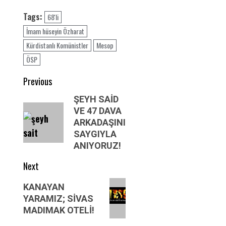
Tags:
68'li
İmam hüseyin Özharat
Kürdistanlı Komünistler
Mesop
ÖSP
Post
Previous
navigation
Previous
ŞEYH SAİD
VE 47 DAVA
post:
ARKADAŞINI
SAYGIYLA
ANIYORUZ!
Next
Next
KANAYAN
post:
YARAMIZ; SİVAS
MADIMAK OTELİ!