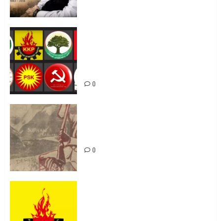
Foruma Çep a Kurdistanî: Em bang
li hemû hêzên Kurdistanî dikin ku
bi yekhelwestî rûbirûyî geşedanan
bibin
0
Zilan Katliamı’nı Unutmadık,
Unutturmayacağız!
0
KKP Parti Meclisi Sonuç Bildirisi:
Ortadoğu Yeniden Şekillenirken
Kürdistan’ın Geleceği ve