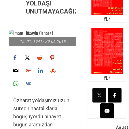
YOLDAŞI
UNUTMAYACAĞIZ!
PDF
15. 01. 1941 - 29.06.2018
PDF
Özharat yoldaşımız uzun
süredir hastalıklarla
boğuşuyordu nihayet
bugün aramızdan
Ağust