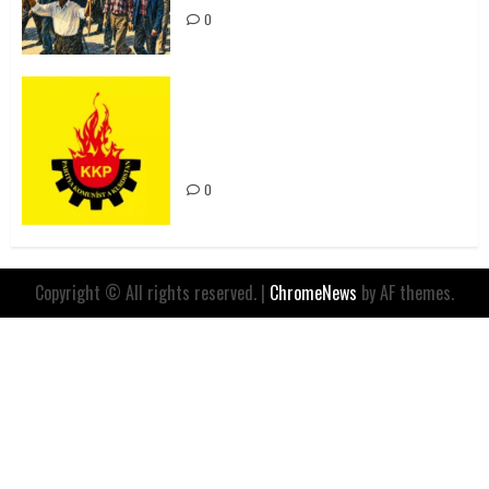
0
Rahmi Koç’un Sözleri Bir Gaf
Değil, Sömürgeci Zihniyetin
İfadesidir
0
Copyright © All rights reserved.
|
ChromeNews
by AF themes.