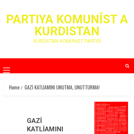
Skip
to
PARTIYA KOMUNÎST A
content
KURDISTAN
KÜRDİSTAN KOMÜNİST PARTİSİ
Primary
Menu
Home
GAZİ KATLİAMINI UNUTMA, UNUTTURMA!
GAZİ
KATLİAMINI