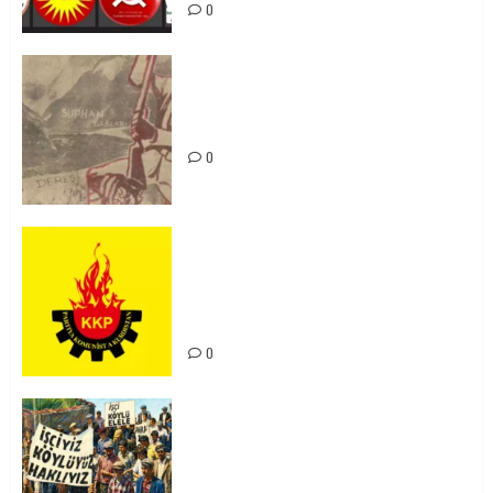
0
Zilan Katliamı’nı Unutmadık,
Unutturmayacağız!
0
KKP Parti Meclisi Sonuç Bildirisi:
Ortadoğu Yeniden Şekillenirken
Kürdistan’ın Geleceği ve
Mücadele Hattımız
0
15-16 Haziran İşçi Direnişi’nin 56.
Yılında: Yeni Direnişler
Kaçınılmazdır!