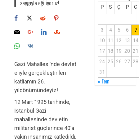
saygıyla eğiliyoruz!
P
S
Ç
P
C
3
4
5
6
7
10
11
12
13
14
17
18
19
20
21
24
25
26
27
28
Gazi Mahallesi’nde devlet
31
eliyle gerçekleştirilen
« Tem
katliamın 26.
yıldönümündeyiz!
12 Mart 1995 tarihinde,
İstanbul Gazi
mahallesinde devletin
militarist güçlerince 40’a
yakın insanımız katledildi.