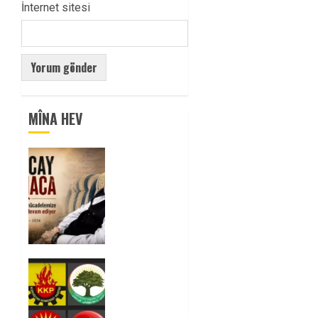
İnternet sitesi
MÎNA HEV
Tuncay
Atmaca
Yoldaşın
Anısı
Mücadelemizde
Yaşıyor
0
Foruma
Çep a
Kurdistanî:
Em bang