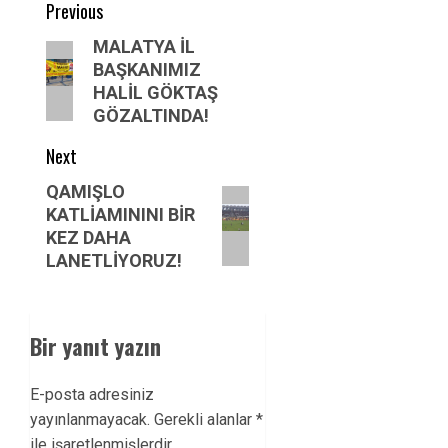
Post
Previous
navigation
Previous
MALATYA İL
BAŞKANIMIZ
post:
HALİL GÖKTAŞ
GÖZALTINDA!
Next
Next
QAMIŞLO
KATLİAMININI BİR
post:
KEZ DAHA
LANETLİYORUZ!
Bir yanıt yazın
E-posta adresiniz
yayınlanmayacak.
Gerekli alanlar
*
ile işaretlenmişlerdir