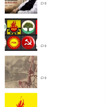
0
Foruma Çep a Kurdistanî: Em bang
li hemû hêzên Kurdistanî dikin ku
bi yekhelwestî rûbirûyî geşedanan
bibin
0
Zilan Katliamı’nı Unutmadık,
Unutturmayacağız!
0
KKP Parti Meclisi Sonuç Bildirisi:
Ortadoğu Yeniden Şekillenirken