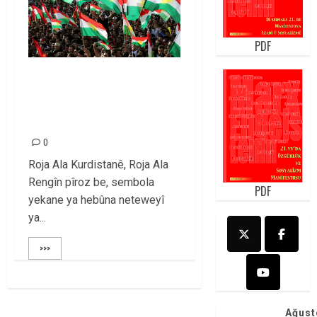
PDF
17ê Kanûnê: Roja Ala
Rengîn, Tîroja Asoya
Mehabadêye
0
Roja Ala Kurdistanê, Roja Ala
Rengîn pîroz be, sembola
PDF
yekane ya hebûna neteweyî
ya...
>>>
Ağust