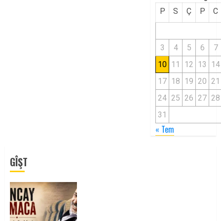
P
S
Ç
P
C
3
4
5
6
7
10
11
12
13
14
17
18
19
20
21
24
25
26
27
28
31
« Tem
GÎŞT
Tuncay Atmaca Yoldaşın Anısı
Mücadelemizde Yaşıyor