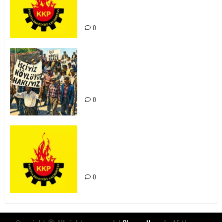
Kürdistan’ın Geleceği ve
Mücadele Hattımız
0
15-16 Haziran İşçi Direnişi’nin 56.
Yılında: Yeni Direnişler
Kaçınılmazdır!
0
Rahmi Koç’un Sözleri Bir Gaf
Değil, Sömürgeci Zihniyetin
İfadesidir
0