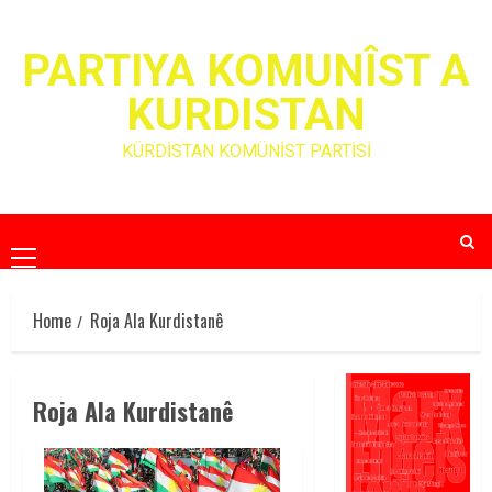
Skip
to
PARTIYA KOMUNÎST A
content
KURDISTAN
KÜRDİSTAN KOMÜNİST PARTİSİ
Primary
Menu
Home
Roja Ala Kurdistanê
Roja Ala Kurdistanê