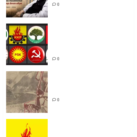
0
Foruma Çep a Kurdistanî: Em bang
li hemû hêzên Kurdistanî dikin ku
bi yekhelwestî rûbirûyî geşedanan
bibin
0
Zilan Katliamı’nı Unutmadık,
Unutturmayacağız!
0
KKP Parti Meclisi Sonuç Bildirisi:
Ortadoğu Yeniden Şekillenirken