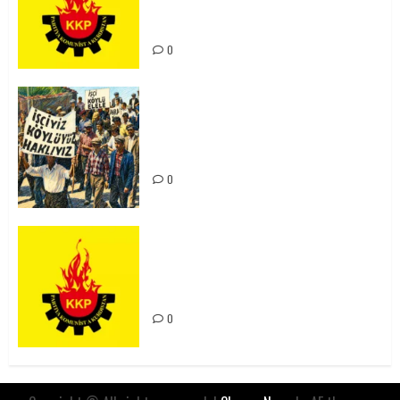
Kürdistan’ın Geleceği ve
Mücadele Hattımız
0
15-16 Haziran İşçi Direnişi’nin 56.
Yılında: Yeni Direnişler
Kaçınılmazdır!
0
Rahmi Koç’un Sözleri Bir Gaf
Değil, Sömürgeci Zihniyetin
İfadesidir
0