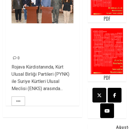
PDF
PYNK İLE ENKS’NİN
BİRLİK UZLAŞISINI
KUTLUYORUZ!
0
Rojava Kürdistanında, Kürt
Ulusal Birliği Partileri (PYNK)
PDF
ile Suriye Kürtleri Ulusal
Meclisi (ENKS) arasında...
>>>
Ağust