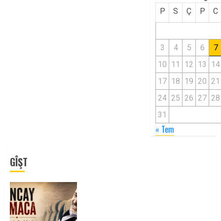
P
S
Ç
P
C
3
4
5
6
7
10
11
12
13
14
17
18
19
20
21
24
25
26
27
28
31
« Tem
GÎŞT
Tuncay Atmaca Yoldaşın Anısı
Mücadelemizde Yaşıyor