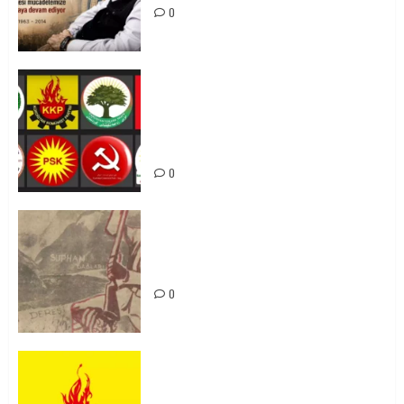
0
Foruma Çep a Kurdistanî: Em bang
li hemû hêzên Kurdistanî dikin ku
bi yekhelwestî rûbirûyî geşedanan
bibin
0
Zilan Katliamı’nı Unutmadık,
Unutturmayacağız!
0
KKP Parti Meclisi Sonuç Bildirisi:
Ortadoğu Yeniden Şekillenirken