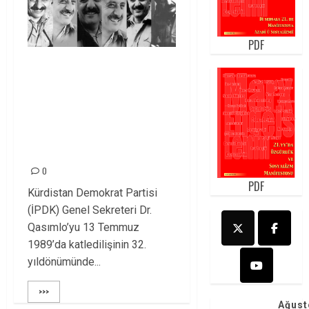
PDF
QASIMLO’YU
KATLEDEN,
SUİKASTLAR-
İDAMLAR REJİMİ
İRAN!
0
PDF
Kürdistan Demokrat Partisi
(İPDK) Genel Sekreteri Dr.
Qasımlo’yu 13 Temmuz
1989’da katledilişinin 32.
yıldönümünde...
>>>
Ağust