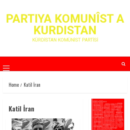
Skip
to
PARTIYA KOMUNÎST A
content
KURDISTAN
KÜRDİSTAN KOMÜNİST PARTİSİ
Primary
Menu
Home
Katil İran
Katil İran