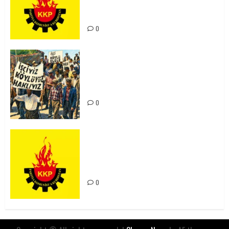
Kürdistan’ın Geleceği ve
Mücadele Hattımız
0
15-16 Haziran İşçi Direnişi’nin 56.
Yılında: Yeni Direnişler
Kaçınılmazdır!
0
Rahmi Koç’un Sözleri Bir Gaf
Değil, Sömürgeci Zihniyetin
İfadesidir
0