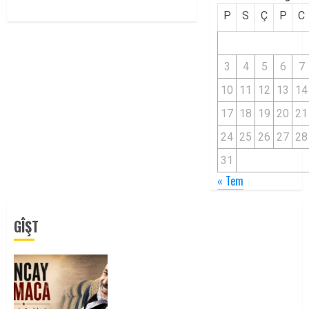
P
S
Ç
P
C
3
4
5
6
7
10
11
12
13
14
17
18
19
20
21
24
25
26
27
28
31
« Tem
GÎŞT
Tuncay Atmaca Yoldaşın Anısı
Mücadelemizde Yaşıyor