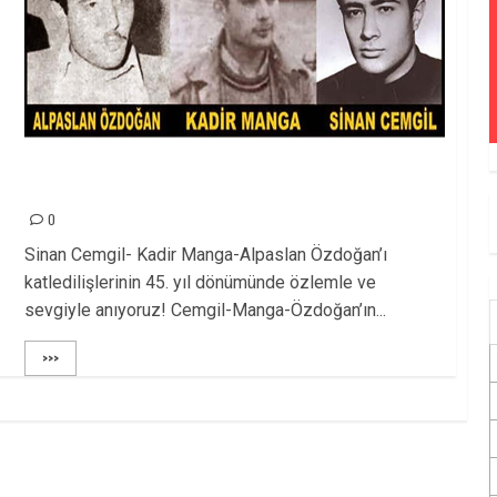
THKO ÖNDERLERİNİ MÜCADELEMİZDE
YAŞATACAĞIZ
0
Sinan Cemgil- Kadir Manga-Alpaslan Özdoğan’ı
katledilişlerinin 45. yıl dönümünde özlemle ve
sevgiyle anıyoruz! Cemgil-Manga-Özdoğan’ın...
>>>