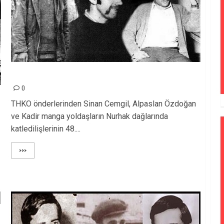
THKO ÖNDERLERİ MÜCADELEMİZDE YAŞIYORLAR!
0
THKO önderlerinden Sinan Cemgil, Alpaslan Özdoğan
ve Kadir manga yoldaşların Nurhak dağlarında
katledilişlerinin 48....
>>>