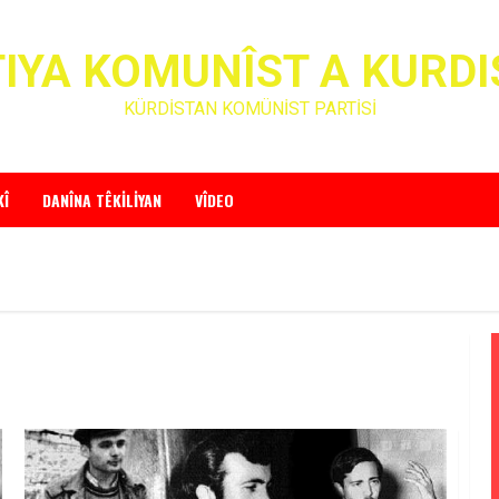
IYA KOMUNÎST A KURD
KÜRDİSTAN KOMÜNİST PARTİSİ
KÎ
DANÎNA TÊKILIYAN
VÎDEO