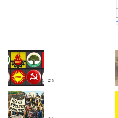
Foruma Çep a Kurdistanî: Em
bang li hemû hêzên Kurdistanî
dikin ku bi yekhelwestî rûbirûyî
geşedanan bibin
0
15-16 Haziran İşçi Direnişi’nin
56. Yılında: Yeni Direnişler
Kaçınılmazdır!
ız