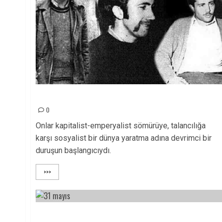
Onlar devrimci bir duruşun başlangıcıydı!
0
Onlar kapitalist-emperyalist sömürüye, talancılığa
karşı sosyalist bir dünya yaratma adına devrimci bir
duruşun başlangıcıydı.
>>>
NURHAK DEVRİM ŞEHİTLERİ ÖLÜMSÜZDÜR!