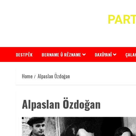
Skip
to
PART
content
DESTPÊK
BERNAME Û RÊZNAME
DAXÛYANÎ
ÇALA
Home
Alpaslan Özdoğan
Alpaslan Özdoğan