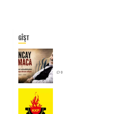
GÎŞT
Tuncay Atmaca Yoldaşın Anısı
Mücadelemizde Yaşıyor
0
KKP Parti Meclisi Sonuç
Bildirisi: Ortadoğu Yeniden
Şekillenirken Kürdistan’ın
Geleceği ve Mücadele Hattım