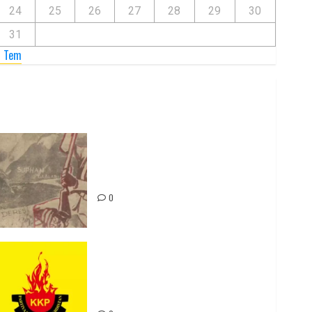
24
25
26
27
28
29
30
31
« Tem
Zilan Katliamı’nı Unutmadık,
Unutturmayacağız!
0
Rahmi Koç’un Sözleri Bir Gaf
Değil, Sömürgeci Zihniyetin
İfadesidir