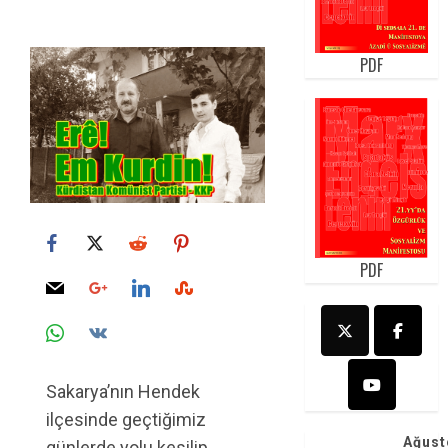
PDF
PDF
Sakarya’nın Hendek
ilçesinde geçtiğimiz
Ağust
günlerde yolu kesilip