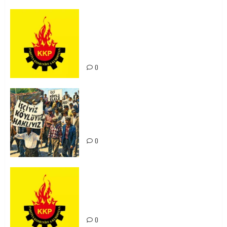
KKP Parti Meclisi Sonuç Bildirisi:
Ortadoğu Yeniden Şekillenirken
Kürdistan’ın Geleceği ve
Mücadele Hattımız
0
15-16 Haziran İşçi Direnişi’nin 56.
Yılında: Yeni Direnişler
Kaçınılmazdır!
0
Rahmi Koç’un Sözleri Bir Gaf
Değil, Sömürgeci Zihniyetin
İfadesidir
0