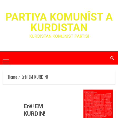
Skip
to
PARTIYA KOMUNÎST A
content
KURDISTAN
KÜRDİSTAN KOMÜNİST PARTİSİ
Primary
Menu
Home
Erê! EM KURDIN!
Erê! EM
KURDIN!