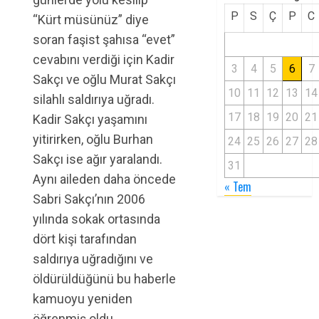
P
S
Ç
P
C
“Kürt müsünüz” diye
soran faşist şahısa “evet”
cevabını verdiği için Kadir
3
4
5
6
7
Sakçı ve oğlu Murat Sakçı
10
11
12
13
14
silahlı saldırıya uğradı.
17
18
19
20
21
Kadir Sakçı yaşamını
yitirirken, oğlu Burhan
24
25
26
27
28
Sakçı ise ağır yaralandı.
31
Aynı aileden daha öncede
« Tem
Sabri Sakçı’nın 2006
yılında sokak ortasında
dört kişi tarafından
saldırıya uğradığını ve
öldürüldüğünü bu haberle
kamuoyu yeniden
öğrenmiş oldu.