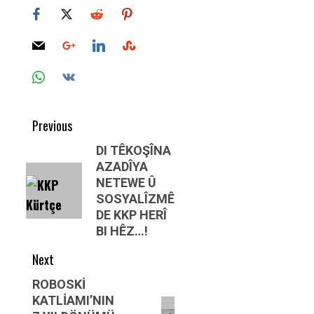
Post
Previous
navigation
Previous
DI TÊKOŞÎNA
AZADÎYA
post:
NETEWE Û
SOSYALÎZMÊ
DE KKP HERÎ
BI HÊZ…!
Next
Next
ROBOSKİ
KATLİAMI’NIN
post: