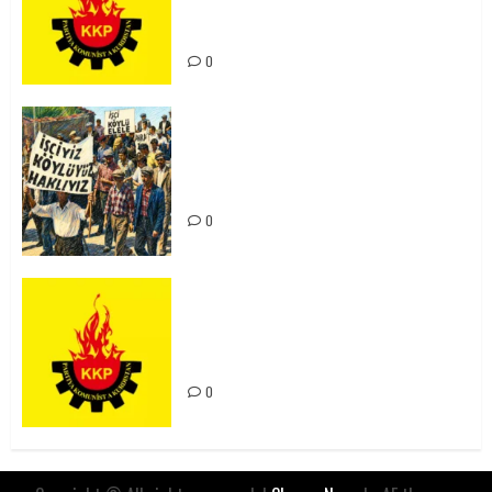
Kürdistan’ın Geleceği ve
Mücadele Hattımız
0
15-16 Haziran İşçi Direnişi’nin 56.
Yılında: Yeni Direnişler
Kaçınılmazdır!
0
Rahmi Koç’un Sözleri Bir Gaf
Değil, Sömürgeci Zihniyetin
İfadesidir
0