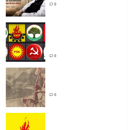
0
Foruma Çep a Kurdistanî: Em bang
li hemû hêzên Kurdistanî dikin ku
bi yekhelwestî rûbirûyî geşedanan
bibin
0
Zilan Katliamı’nı Unutmadık,
Unutturmayacağız!
0
KKP Parti Meclisi Sonuç Bildirisi:
Ortadoğu Yeniden Şekillenirken