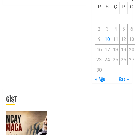
P
S
Ç
P
C
2
3
4
5
6
9
10
11
12
13
16
17
18
19
20
23
24
25
26
27
30
« Ağu
Kas »
GÎŞT
Tuncay Atmaca Yoldaşın Anısı
Mücadelemizde Yaşıyor