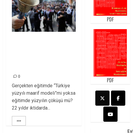
PDF
Eğitimde “Türkiye
Yüzyılı Maarif
Modeli” mi eğitimin
çöküş yüzyılı mı?
0
PDF
Gerçekten eğitimde “Türkiye
yüzyılı maarif modeli”mi yoksa
eğitimde yüzyılın çöküşü mü?
22 yıldır iktidarda...
>>>
Ey