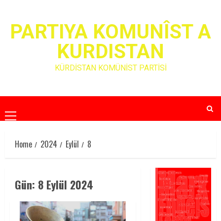
Skip
to
PARTIYA KOMUNÎST A
content
KURDISTAN
KÜRDİSTAN KOMÜNİST PARTİSİ
Primary
Menu
Home
2024
Eylül
8
Gün:
8 Eylül 2024