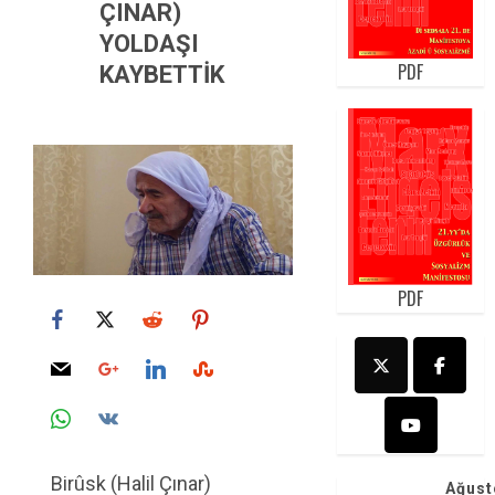
ÇINAR)
YOLDAŞI
PDF
KAYBETTİK
PDF
Birûsk (Halil Çınar)
Ağust