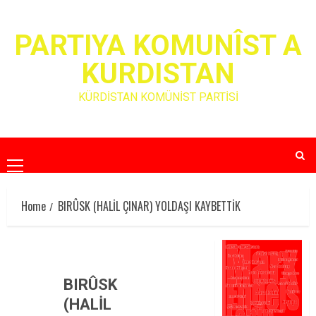
Skip
to
PARTIYA KOMUNÎST A
content
KURDISTAN
KÜRDİSTAN KOMÜNİST PARTİSİ
Primary
Menu
Home
BIRÛSK (HALİL ÇINAR) YOLDAŞI KAYBETTİK
BIRÛSK
(HALİL