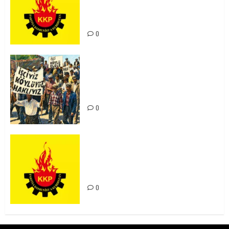
Kürdistan’ın Geleceği ve
Mücadele Hattımız
0
15-16 Haziran İşçi Direnişi’nin 56.
Yılında: Yeni Direnişler
Kaçınılmazdır!
0
Rahmi Koç’un Sözleri Bir Gaf
Değil, Sömürgeci Zihniyetin
İfadesidir
0