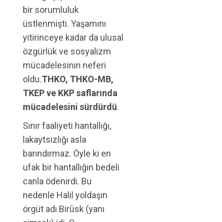
bir sorumluluk
üstlenmişti. Yaşamını
yitirinceye kadar da ulusal
özgürlük ve sosyalizm
mücadelesinin neferi
oldu.
THKO, THKO-MB,
TKEP ve KKP saflarında
mücadelesini sürdürdü
.
Sınır faaliyeti hantallığı,
lakaytsızlığı asla
barındırmaz. Öyle ki en
ufak bir hantallığın bedeli
canla ödenirdi. Bu
nedenle Halil yoldaşın
örgüt adı Birûsk (yanı