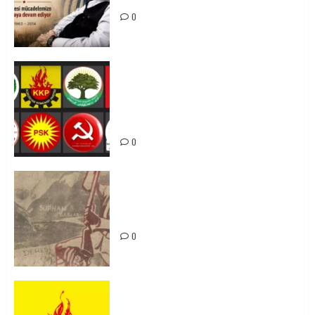
0
Foruma Çep a Kurdistanî: Em bang
li hemû hêzên Kurdistanî dikin ku
bi yekhelwestî rûbirûyî geşedanan
bibin
0
Zilan Katliamı’nı Unutmadık,
Unutturmayacağız!
0
KKP Parti Meclisi Sonuç Bildirisi:
Ortadoğu Yeniden Şekillenirken