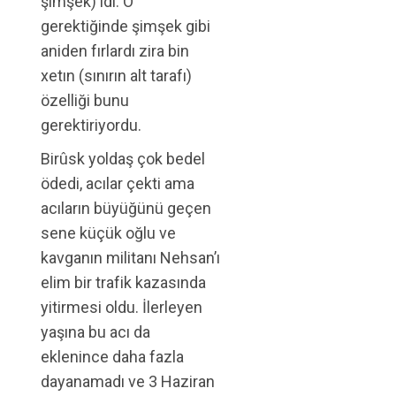
şimşek) idi. O
gerektiğinde şimşek gibi
aniden fırlardı zira bin
xetın (sınırın alt tarafı)
özelliği bunu
gerektiriyordu.
Birûsk yoldaş çok bedel
ödedi, acılar çekti ama
acıların büyüğünü geçen
sene küçük oğlu ve
kavganın militanı Nehsan’ı
elim bir trafik kazasında
yitirmesi oldu. İlerleyen
yaşına bu acı da
eklenince daha fazla
dayanamadı ve 3 Haziran