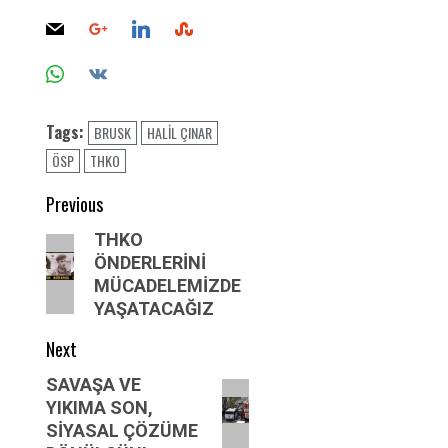
Tags:
BRUSK
HALİL ÇINAR
ÖSP
THKO
Post
Previous
navigation
Previous
THKO
ÖNDERLERİNİ
post:
MÜCADELEMİZDE
YAŞATACAĞIZ
Next
Next
SAVAŞA VE
YIKIMA SON,
post:
SİYASAL ÇÖZÜME