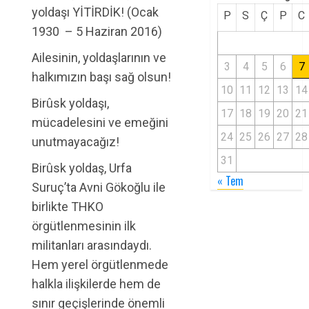
yoldaşı YİTİRDİK! (Ocak
P
S
Ç
P
C
1930 – 5 Haziran 2016)
Ailesinin, yoldaşlarının ve
3
4
5
6
7
halkımızın başı sağ olsun!
10
11
12
13
14
Birûsk yoldaşı,
17
18
19
20
21
mücadelesini ve emeğini
24
25
26
27
28
unutmayacağız!
31
Birûsk yoldaş, Urfa
« Tem
Suruç’ta Avni Gökoğlu ile
birlikte THKO
örgütlenmesinin ilk
militanları arasındaydı.
Hem yerel örgütlenmede
halkla ilişkilerde hem de
sınır geçişlerinde önemli