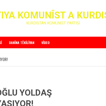
IYA KOMUNÎST A KURD
KÜRDİSTAN KOMÜNİST PARTİSİ
KÎ
DANÎNA TÊKILIYAN
VÎDEO
IYOR!
OĞLU YOLDAŞ
AŞIYOR!