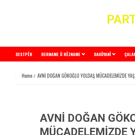
Skip
to
PART
content
DESTPÊK
BERNAME Û RÊZNAME
DAXÛYANÎ
ÇALA
Home
AVNİ DOĞAN GÖKOĞLU YOLDAŞ MÜCADELEMİZDE YAŞ
AVNİ DOĞAN GÖK
MÜCADELEMİZDE Y