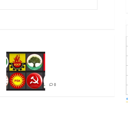
Foruma Çep a Kurdistanî: Em
bang li hemû hêzên Kurdistanî
dikin ku bi yekhelwestî
rûbirûyî geşedanan bibin
0