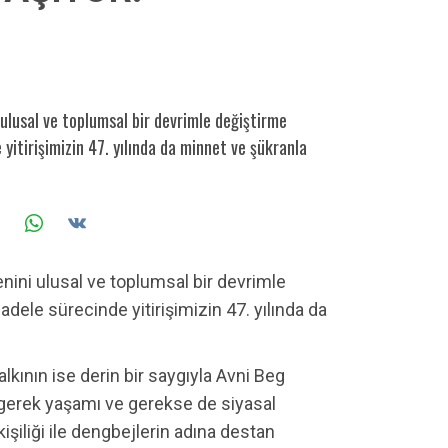
 ulusal ve toplumsal bir devrimle değiştirme
 yitirişimizin 47. yılında da minnet ve şükranla
nini ulusal ve toplumsal bir devrimle
adele sürecinde yitirişimizin 47. yılında da
lkının ise derin bir saygıyla Avni Beg
 gerek yaşamı ve gerekse de siyasal
şiliği ile dengbejlerin adına destan