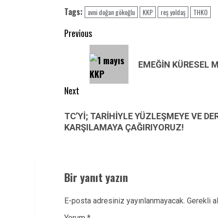
Tags:
avni doğan gökoğlu
KKP
reş yoldaş
THKO
Post
Previous
navigation
Previous
post:
EMEĞİN KÜRESEL M
Next
Next
TC’Yİ; TARİHİYLE YÜZLEŞMEYE VE DE
post:
KARŞILAMAYA ÇAĞIRIYORUZ!
Bir yanıt yazın
E-posta adresiniz yayınlanmayacak.
Gerekli a
Yorum
*