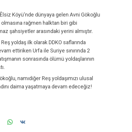
kın Êlsiz Köyü‘nde dünyaya gelen Avni Gökoğlu
si olmasına rağmen halktan biri gibi
 şahsiyetler arasındaki yerini almıştır.
n Reş yoldaş ilk olarak DDKO saflarında
m ettiriken Urfa ile Suriye sınırında 2
çatışmanın sonrasında ölümü yoldaşlarının
tı.
ökoğlu, namıdiğer Reş yoldaşımızı ulusal
adını daima yaşatmaya devam edeceğiz!