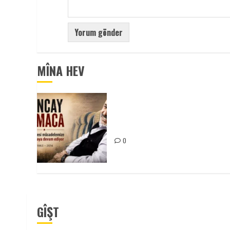
MÎNA HEV
Tuncay Atmaca Yoldaşın Anısı
Mücadelemizde Yaşıyor
0
GÎŞT