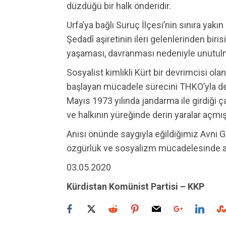
düzdüğü bir halk önderidir.
Urfa’ya bağlı Suruç İlçesi’nin sınıra ya
Şedadî aşiretinin ileri gelenlerinden biri
yaşaması, davranması nedeniyle unutulmaz
Sosyalist kimlikli Kürt bir devrimcisi ola
başlayan mücadele sürecini THKO’yla deva
Mayıs 1973 yılında jandarma ile girdiği 
ve halkının yüreğinde derin yaralar açmış
Anısı önünde saygıyla eğildiğimiz Avni G
özgürlük ve sosyalizm mücadelesinde 
03.05.2020
Kürdistan Komünist Partisi – KKP