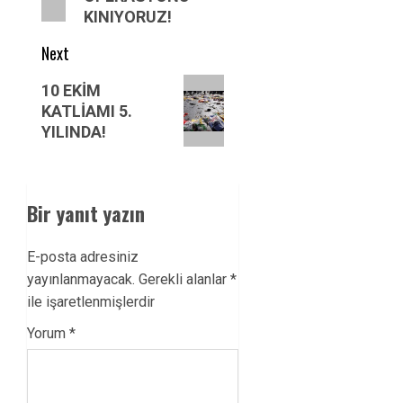
KINIYORUZ!
Next
Next
10 EKİM
post:
KATLİAMI 5.
YILINDA!
Bir yanıt yazın
E-posta adresiniz
yayınlanmayacak.
Gerekli alanlar
*
ile işaretlenmişlerdir
Yorum
*