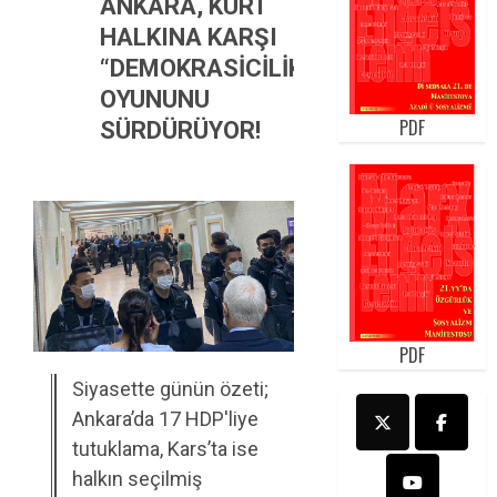
ANKARA, KÜRT
HALKINA KARŞI
“DEMOKRASİCİLİK”
OYUNUNU
PDF
SÜRDÜRÜYOR!
PDF
Siyasette günün özeti;
Ankara’da 17 HDP'liye
tutuklama, Kars’ta ise
halkın seçilmiş