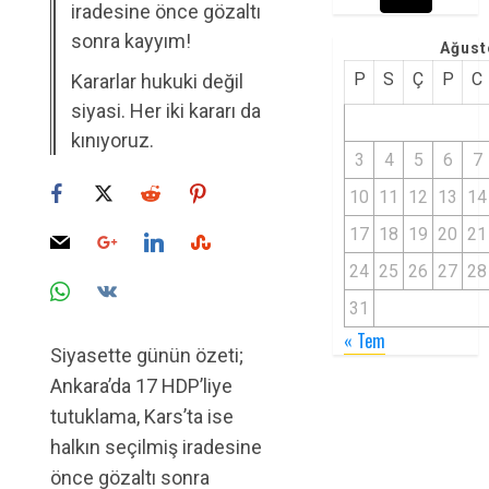
iradesine önce gözaltı
sonra kayyım!
Ağust
P
S
Ç
P
C
Kararlar hukuki değil
siyasi. Her iki kararı da
kınıyoruz.
3
4
5
6
7
10
11
12
13
14
17
18
19
20
21
24
25
26
27
28
31
« Tem
Siyasette günün özeti;
Ankara’da 17 HDP’liye
tutuklama, Kars’ta ise
halkın seçilmiş iradesine
önce gözaltı sonra