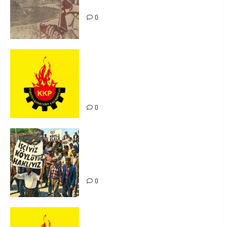
Unutturmayacağız!
0
KKP Parti Meclisi Sonuç Bildirisi:
Ortadoğu Yeniden Şekillenirken
Kürdistan’ın Geleceği ve
Mücadele Hattımız
0
15-16 Haziran İşçi Direnişi’nin 56.
Yılında: Yeni Direnişler
Kaçınılmazdır!
0
Rahmi Koç’un Sözleri Bir Gaf