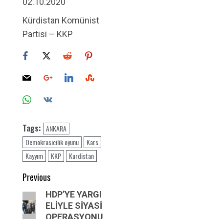
02.10.2020
Kürdistan Komünist
Partisi – KKP
Tags:
ANKARA
Demokrasicilik oyunu
Kars
Kayyım
KKP
Kurdistan
Post
Previous
navigation
Previous
HDP’YE YARGI
ELİYLE SİYASİ
post:
OPERASYONU