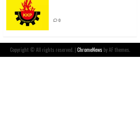
Değil, Sömürgeci Zihniyetin
İfadesidir
0
Copyright © All rights reserved.
|
ChromeNews
by AF themes.