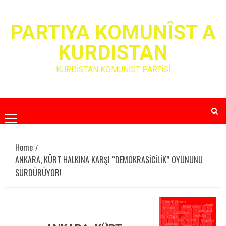
Skip
to
PARTIYA KOMUNÎST A
content
KURDISTAN
KÜRDİSTAN KOMÜNİST PARTİSİ
Primary
Menu
Home
ANKARA, KÜRT HALKINA KARŞI “DEMOKRASİCİLİK” OYUNUNU
SÜRDÜRÜYOR!