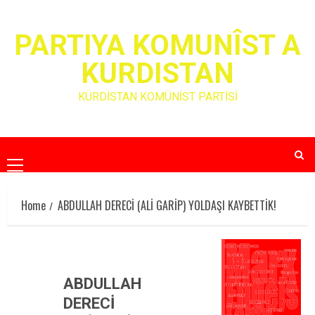
Skip
to
PARTIYA KOMUNÎST A
content
KURDISTAN
KÜRDİSTAN KOMÜNİST PARTİSİ
Primary
Menu
Home
ABDULLAH DERECİ (ALİ GARİP) YOLDAŞI KAYBETTİK!
ABDULLAH
DERECİ