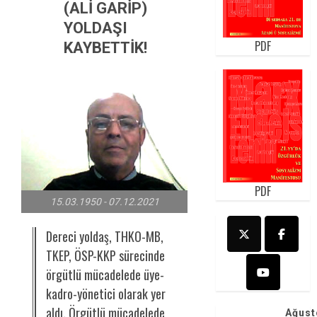
(ALİ GARİP)
YOLDAŞI
PDF
KAYBETTİK!
PDF
15.03.1950 - 07.12.2021
Dereci yoldaş, THKO-MB,
TKEP, ÖSP-KKP sürecinde
örgütlü mücadelede üye-
kadro-yönetici olarak yer
aldı. Örgütlü mücadelede
Ağust