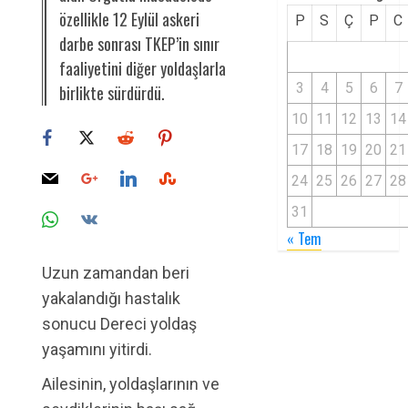
özellikle 12 Eylül askeri
P
S
Ç
P
C
darbe sonrası TKEP’in sınır
faaliyetini diğer yoldaşlarla
3
4
5
6
7
birlikte sürdürdü.
10
11
12
13
14
17
18
19
20
21
24
25
26
27
28
31
« Tem
Uzun zamandan beri
yakalandığı hastalık
sonucu Dereci yoldaş
yaşamını yitirdi.
Ailesinin, yoldaşlarının ve