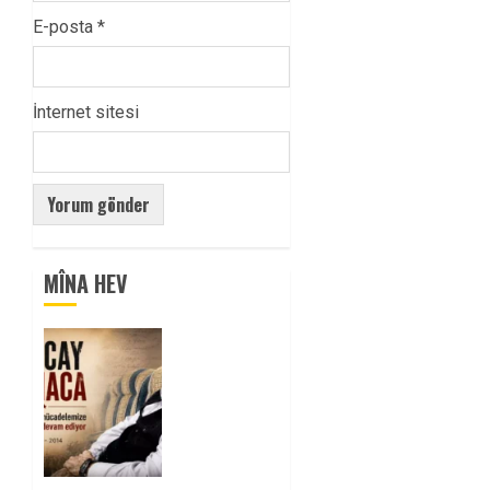
E-posta
*
İnternet sitesi
MÎNA HEV
Tuncay
Atmaca
Yoldaşın
Anısı
Mücadelemizde
Yaşıyor
0