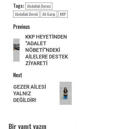
Tags:
Abdullah Dereci
Abdullah Dereli
Ali Garip
KKP
Post
Previous
navigation
Previous
KKP HEYETİNDEN
“ADALET
post:
NÖBETİ”NDEKİ
AİLELERE DESTEK
ZİYARETİ
Next
Next
GEZER AİLESİ
post:
YALNIZ
DEĞİLDİR!
Bir yanıt yazın