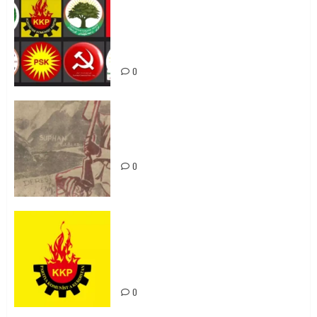
Foruma Çep a Kurdistanî: Em bang
li hemû hêzên Kurdistanî dikin ku
bi yekhelwestî rûbirûyî geşedanan
bibin
0
Zilan Katliamı’nı Unutmadık,
Unutturmayacağız!
0
KKP Parti Meclisi Sonuç Bildirisi:
Ortadoğu Yeniden Şekillenirken
Kürdistan’ın Geleceği ve
Mücadele Hattımız
0