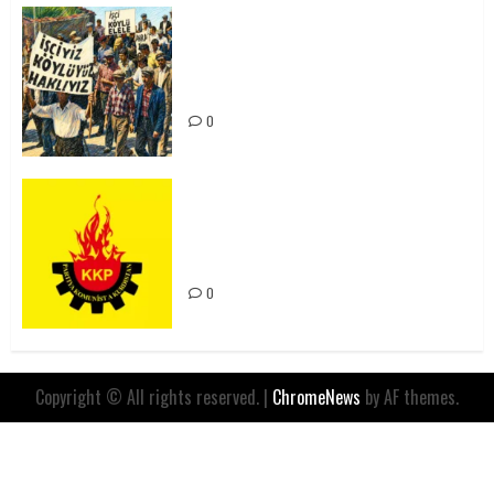
15-16 Haziran İşçi Direnişi’nin 56.
Yılında: Yeni Direnişler
Kaçınılmazdır!
0
Rahmi Koç’un Sözleri Bir Gaf
Değil, Sömürgeci Zihniyetin
İfadesidir
0
Copyright © All rights reserved.
|
ChromeNews
by AF themes.