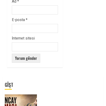
Ad
*
E-posta
*
İnternet sitesi
GÎŞT
Tuncay Atmaca Yoldaşın Anısı