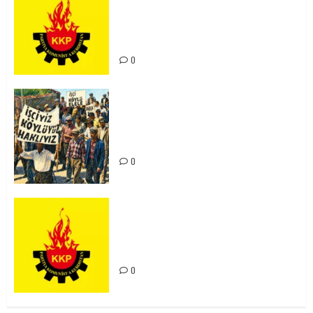
Ortadoğu Yeniden Şekillenirken
Kürdistan’ın Geleceği ve
Mücadele Hattımız
0
15-16 Haziran İşçi Direnişi’nin 56.
Yılında: Yeni Direnişler
Kaçınılmazdır!
0
Rahmi Koç’un Sözleri Bir Gaf
Değil, Sömürgeci Zihniyetin
İfadesidir
0