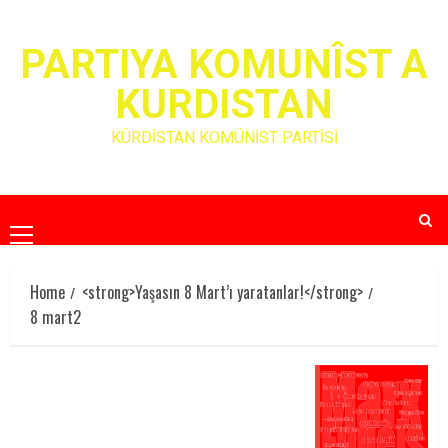
Skip
to
PARTIYA KOMUNÎST A
content
KURDISTAN
KÜRDİSTAN KOMÜNİST PARTİSİ
Primary
Menu
Home
<strong>Yaşasın 8 Mart’ı yaratanlar!</strong>
8 mart2