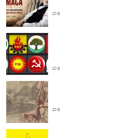
Mücadelemizde Yaşıyor
0
Foruma Çep a Kurdistanî: Em bang
li hemû hêzên Kurdistanî dikin ku
bi yekhelwestî rûbirûyî geşedanan
bibin
0
Zilan Katliamı’nı Unutmadık,
Unutturmayacağız!
0
KKP Parti Meclisi Sonuç Bildirisi: