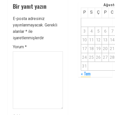
Bir yanıt yazın
Ağust
P
S
Ç
P
C
E-posta adresiniz
yayınlanmayacak.
Gerekli
3
4
5
6
7
alanlar
*
ile
işaretlenmişlerdir
10
11
12
13
14
Yorum
*
17
18
19
20
21
24
25
26
27
28
31
« Tem