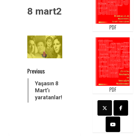
8 mart2
PDF
Post
Previous
navigation
Previous
Yaşasın 8
PDF
post:
Mart’ı
yaratanlar!