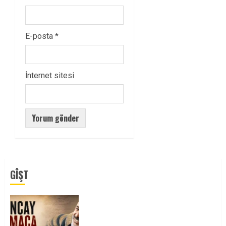
E-posta
*
İnternet sitesi
GÎŞT
Tuncay Atmaca Yoldaşın Anısı