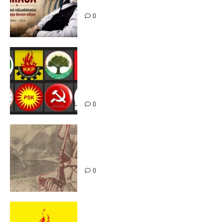
Mücadelemizde Yaşıyor
0
Foruma Çep a Kurdistanî: Em bang
li hemû hêzên Kurdistanî dikin ku
bi yekhelwestî rûbirûyî geşedanan
bibin
0
Zilan Katliamı’nı Unutmadık,
Unutturmayacağız!
0
KKP Parti Meclisi Sonuç Bildirisi: