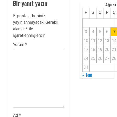
Bir yanıt yazın
Ağust
P
S
Ç
P
C
E-posta adresiniz
yayınlanmayacak.
Gerekli
alanlar
*
ile
3
4
5
6
7
işaretlenmişlerdir
10
11
12
13
14
Yorum
*
17
18
19
20
21
24
25
26
27
28
31
« Tem
Ad
*