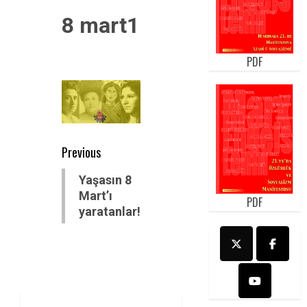
8 mart1
PDF
Post
Previous
navigation
Previous
Yaşasın 8
post:
Mart’ı
PDF
yaratanlar!