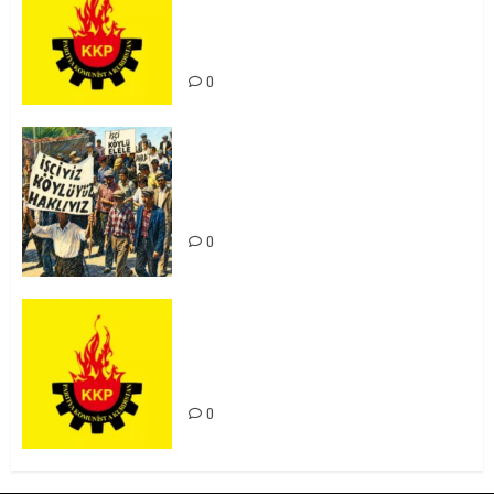
Ortadoğu Yeniden Şekillenirken
Kürdistan’ın Geleceği ve
Mücadele Hattımız
0
15-16 Haziran İşçi Direnişi’nin 56.
Yılında: Yeni Direnişler
Kaçınılmazdır!
0
Rahmi Koç’un Sözleri Bir Gaf
Değil, Sömürgeci Zihniyetin
İfadesidir
0