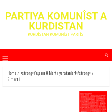
Skip
to
PARTIYA KOMUNÎST A
content
KURDISTAN
KÜRDİSTAN KOMÜNİST PARTİSİ
Primary
Menu
Home
<strong>Yaşasın 8 Mart’ı yaratanlar!</strong>
8 mart1