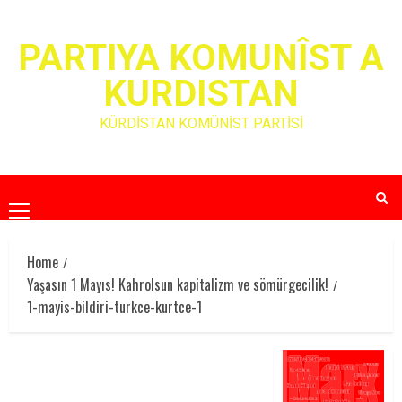
Skip
to
PARTIYA KOMUNÎST A
content
KURDISTAN
KÜRDİSTAN KOMÜNİST PARTİSİ
Primary
Menu
Home
Yaşasın 1 Mayıs! Kahrolsun kapitalizm ve sömürgecilik!
1-mayis-bildiri-turkce-kurtce-1