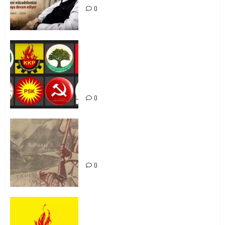
0
Foruma Çep a Kurdistanî: Em bang
li hemû hêzên Kurdistanî dikin ku
bi yekhelwestî rûbirûyî geşedanan
bibin
0
Zilan Katliamı’nı Unutmadık,
Unutturmayacağız!
0
KKP Parti Meclisi Sonuç Bildirisi:
Ortadoğu Yeniden Şekillenirken