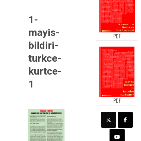
1-
mayis-
PDF
bildiri-
turkce-
kurtce-
1
PDF