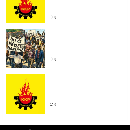
Kürdistan’ın Geleceği ve
Mücadele Hattımız
0
15-16 Haziran İşçi Direnişi’nin 56.
Yılında: Yeni Direnişler
Kaçınılmazdır!
0
Rahmi Koç’un Sözleri Bir Gaf
Değil, Sömürgeci Zihniyetin
İfadesidir
0