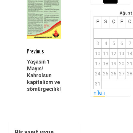
Ağust
P
S
Ç
P
C
3
4
5
6
7
Post
Previous
10
11
12
13
14
navigation
Previous
Yaşasın 1
17
18
19
20
21
Mayıs!
post:
24
25
26
27
28
Kahrolsun
kapitalizm ve
31
sömürgecilik!
« Tem
Bir yanıt yazın