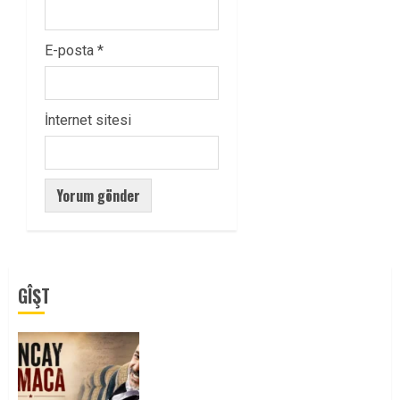
E-posta
*
İnternet sitesi
GÎŞT
Tuncay Atmaca Yoldaşın Anısı
Mücadelemizde Yaşıyor