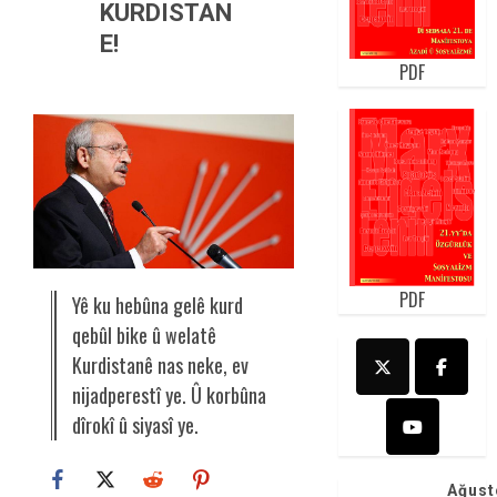
KURDISTAN
E!
PDF
PDF
Yê ku hebûna gelê kurd
qebûl bike û welatê
Kurdistanê nas neke, ev
nijadperestî ye. Û korbûna
dîrokî û siyasî ye.
Ağust