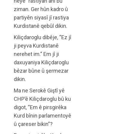
heye” rastiyan anî bû
ziman. Ger hûn kadro û
partiyên siyasî jî rastiya
Kurdistanê qebûl dikin.
Kiliçdaroglu dibêje, “Ez jî
ji peyva Kurdistanê
nerehet im.” Em jî ji
daxuyaniya Kiliçdaroglu
bêzar bûne û şermezar
dikin.
Ma ne Serokê Giştî yê
CHP’ê Kiliçdaroglu bû ku
digot, “Em ê pirsgirêka
Kurd bînin parlamentoyê
û çareser bikin”?