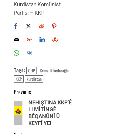
Kürdistan Komünist
Partisi – KKP
Tags:
CHP
Kemal Kılıçdaroğlu
KKP
kürdistan
Post
Previous
navigation
Previous
NEHIŞTINA KKP’Ê
LI MÎTÎNGÊ
post:
BÊQANÛNÎ Û
KEYFÎ YE!