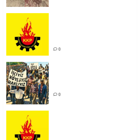
KKP Parti Meclisi Sonuç Bildirisi:
Ortadoğu Yeniden Şekillenirken
Kürdistan’ın Geleceği ve
Mücadele Hattımız
0
15-16 Haziran İşçi Direnişi’nin 56.
Yılında: Yeni Direnişler
Kaçınılmazdır!
0
Rahmi Koç’un Sözleri Bir Gaf
Değil, Sömürgeci Zihniyetin
İfadesidir