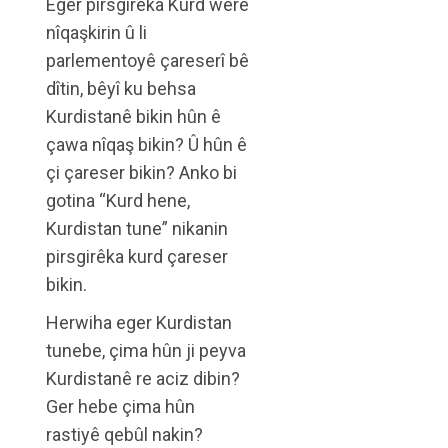
Eger pirsgirêka Kurd were
nîqaşkirin û li
parlementoyê çareserî bê
dîtin, bêyî ku behsa
Kurdistanê bikin hûn ê
çawa nîqaş bikin? Û hûn ê
çi çareser bikin? Anko bi
gotina “Kurd hene,
Kurdistan tune” nikanin
pirsgirêka kurd çareser
bikin.
Herwiha eger Kurdistan
tunebe, çima hûn ji peyva
Kurdistanê re aciz dibin?
Ger hebe çima hûn
rastiyê qebûl nakin?