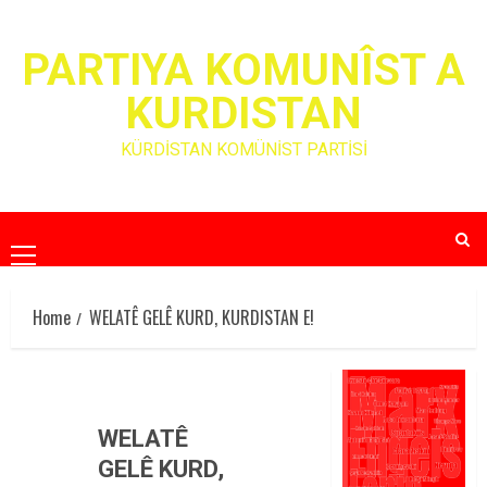
Skip
to
PARTIYA KOMUNÎST A
content
KURDISTAN
KÜRDİSTAN KOMÜNİST PARTİSİ
Primary
Menu
Home
WELATÊ GELÊ KURD, KURDISTAN E!
WELATÊ
GELÊ KURD,