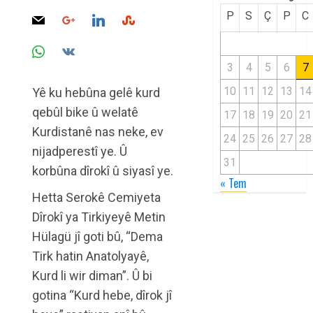
P
S
Ç
P
C
3
4
5
6
7
10
11
12
13
14
Yê ku hebûna gelê kurd
qebûl bike û welatê
17
18
19
20
21
Kurdistanê nas neke, ev
24
25
26
27
28
nijadperestî ye. Û
31
korbûna dîrokî û siyasî ye.
« Tem
Hetta Serokê Cemiyeta
Dîrokî ya Tirkiyeyê Metin
Hülagü jî goti bû, “Dema
Tirk hatin Anatolyayê,
Kurd li wir diman”. Û bi
gotina “Kurd hebe, dîrok jî