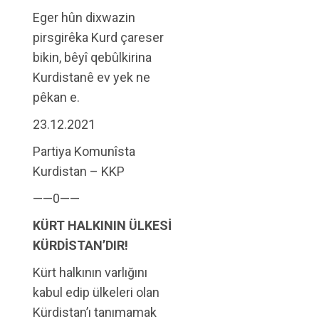
Eger hûn dixwazin
pirsgirêka Kurd çareser
bikin, bêyî qebûlkirina
Kurdistanê ev yek ne
pêkan e.
23.12.2021
Partiya Komunîsta
Kurdistan – KKP
——0——
KÜRT HALKININ ÜLKESİ
KÜRDİSTAN’DIR!
Kürt halkının varlığını
kabul edip ülkeleri olan
Kürdistan’ı tanımamak