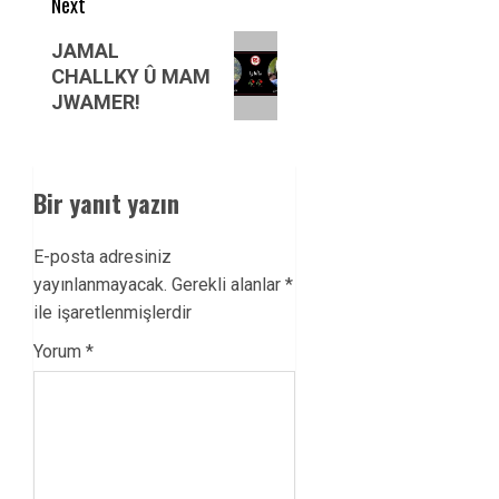
Next
Next
JAMAL
post:
CHALLKY Û MAM
JWAMER!
Bir yanıt yazın
E-posta adresiniz
yayınlanmayacak.
Gerekli alanlar
*
ile işaretlenmişlerdir
Yorum
*