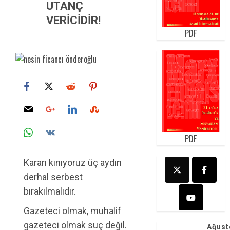
UTANÇ
VERİCİDİR!
PDF
PDF
Kararı kınıyoruz üç aydın
derhal serbest
bırakılmalıdır.
Gazeteci olmak, muhalif
gazeteci olmak suç değil.
Ağust