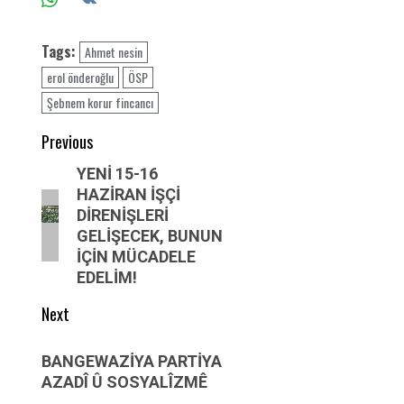
Tags:
Ahmet nesin
erol önderoğlu
ÖSP
Şebnem korur fincancı
Post
Previous
navigation
Previous
YENİ 15-16
HAZİRAN İŞÇİ
post:
DİRENİŞLERİ
GELİŞECEK, BUNUN
İÇİN MÜCADELE
EDELİM!
Next
Next
BANGEWAZİYA PARTİYA
post:
AZADÎ Û SOSYALÎZMÊ