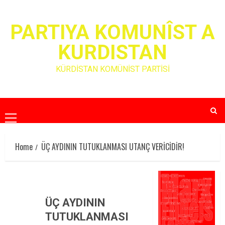
Skip
to
PARTIYA KOMUNÎST A
content
KURDISTAN
KÜRDİSTAN KOMÜNİST PARTİSİ
Primary
Menu
Home
ÜÇ AYDININ TUTUKLANMASI UTANÇ VERİCİDİR!
ÜÇ AYDININ
TUTUKLANMASI