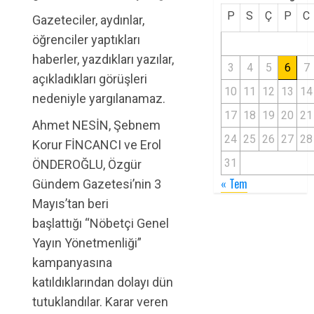
P
S
Ç
P
C
Gazeteciler, aydınlar,
öğrenciler yaptıkları
haberler, yazdıkları yazılar,
3
4
5
6
7
açıkladıkları görüşleri
10
11
12
13
14
nedeniyle yargılanamaz.
17
18
19
20
21
Ahmet NESİN, Şebnem
24
25
26
27
28
Korur FİNCANCI ve Erol
31
ÖNDEROĞLU, Özgür
« Tem
Gündem Gazetesi’nin 3
Mayıs’tan beri
başlattığı “Nöbetçi Genel
Yayın Yönetmenliği”
kampanyasına
katıldıklarından dolayı dün
tutuklandılar. Karar veren