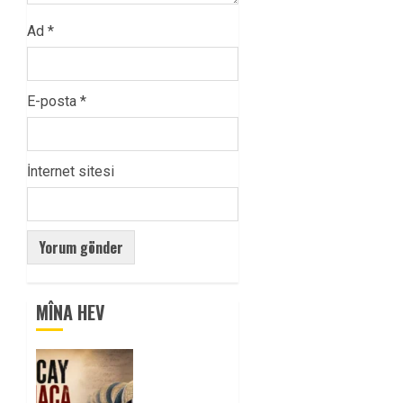
Ad
*
E-posta
*
İnternet sitesi
MÎNA HEV
Tuncay
Atmaca
Yoldaşın