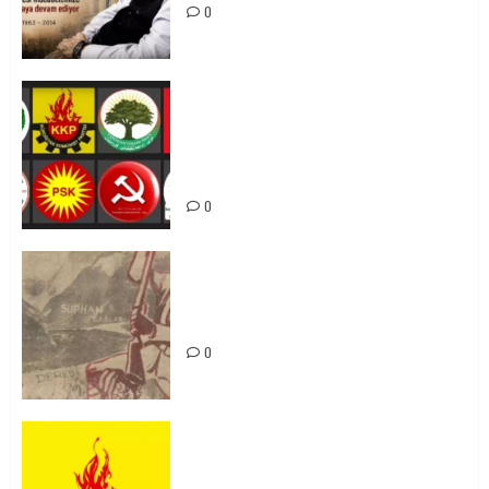
0
Foruma Çep a Kurdistanî: Em bang
li hemû hêzên Kurdistanî dikin ku
bi yekhelwestî rûbirûyî geşedanan
bibin
0
Zilan Katliamı’nı Unutmadık,
Unutturmayacağız!
0
KKP Parti Meclisi Sonuç Bildirisi:
Ortadoğu Yeniden Şekillenirken