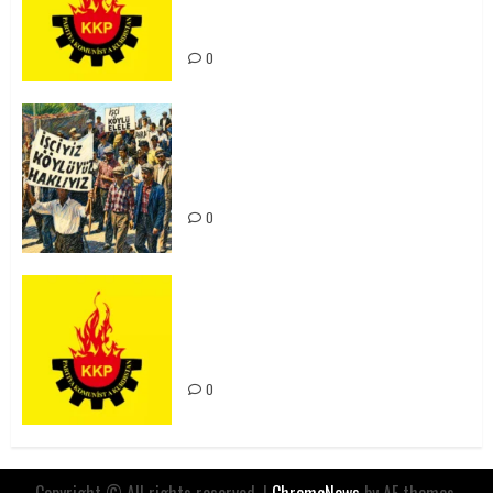
Kürdistan’ın Geleceği ve
Mücadele Hattımız
0
15-16 Haziran İşçi Direnişi’nin 56.
Yılında: Yeni Direnişler
Kaçınılmazdır!
0
Rahmi Koç’un Sözleri Bir Gaf
Değil, Sömürgeci Zihniyetin
İfadesidir
0