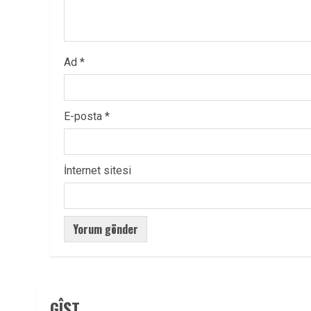
Ad
*
E-posta
*
İnternet sitesi
GÎŞT