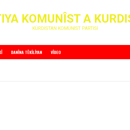
IYA KOMUNÎST A KURD
KÜRDİSTAN KOMÜNİST PARTİSİ
KÎ
DANÎNA TÊKILIYAN
VÎDEO