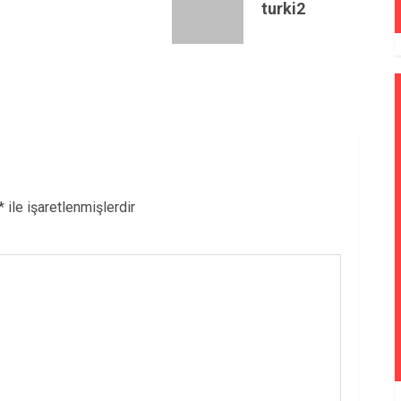
turki2
*
ile işaretlenmişlerdir