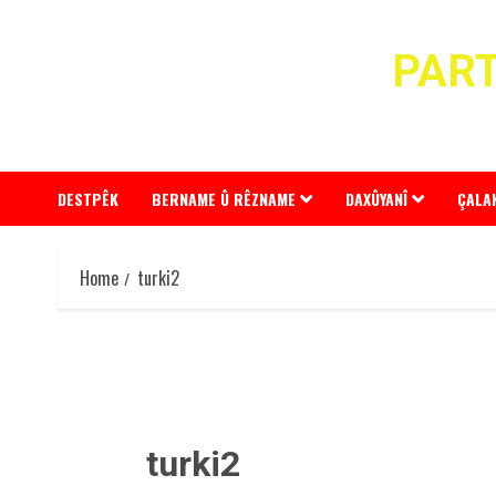
Skip
to
PART
content
DESTPÊK
BERNAME Û RÊZNAME
DAXÛYANÎ
ÇALA
Home
turki2
turki2