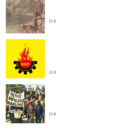
Zilan Katliamı’nı Unutmadık,
Unutturmayacağız!
0
KKP Parti Meclisi Sonuç Bildirisi:
Ortadoğu Yeniden Şekillenirken
Kürdistan’ın Geleceği ve
Mücadele Hattımız
0
15-16 Haziran İşçi Direnişi’nin 56.
Yılında: Yeni Direnişler
Kaçınılmazdır!
0