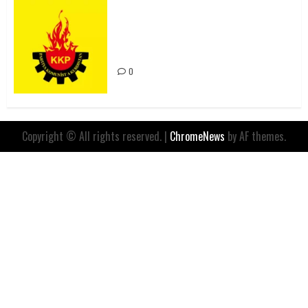
Rahmi Koç’un Sözleri Bir Gaf
Değil, Sömürgeci Zihniyetin
İfadesidir
0
Copyright © All rights reserved.
|
ChromeNews
by AF themes.