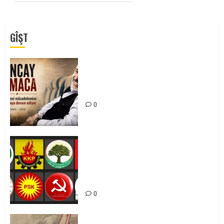
GÎŞT
Tuncay Atmaca Yoldaşın Anısı
Mücadelemizde Yaşıyor
0
Foruma Çep a Kurdistanî: Em bang
li hemû hêzên Kurdistanî dikin ku
bi yekhelwestî rûbirûyî geşedanan
bibin
0