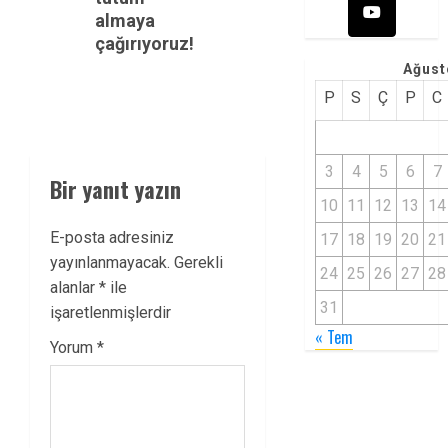
almaya
çağırıyoruz!
Ağust
P
S
Ç
P
C
3
4
5
6
7
Bir yanıt yazın
10
11
12
13
14
E-posta adresiniz
17
18
19
20
21
yayınlanmayacak.
Gerekli
24
25
26
27
28
alanlar
*
ile
31
işaretlenmişlerdir
« Tem
Yorum
*