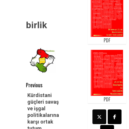
birlik
PDF
Post
Previous
navigation
Previous
Kürdistani
PDF
güçleri savaş
post:
ve işgal
politikalarına
karşı ortak
tutum