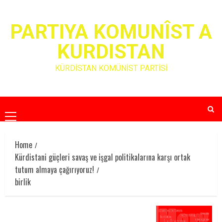
Skip
to
PARTIYA KOMUNÎST A
content
KURDISTAN
KÜRDİSTAN KOMÜNİST PARTİSİ
Primary
Menu
Home
Kürdistani güçleri savaş ve işgal politikalarına karşı ortak
tutum almaya çağırıyoruz!
birlik