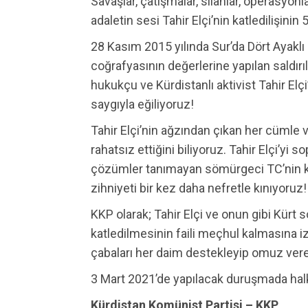
Savaşlar, çatışmalar, silahlar, operasyon
adaletin sesi Tahir Elçi’nin katledilişinin 5
28 Kasım 2015 yılında Sur’da Dört Ayaklı
coğrafyasının değerlerine yapılan saldırıl
hukukçu ve Kürdistanlı aktivist Tahir El
saygıyla eğiliyoruz!
Tahir Elçi’nin ağzından çıkan her cümle 
rahatsız ettiğini biliyoruz. Tahir Elçi’yi 
çözümler tanımayan sömürgeci TC’nin katle
zihniyeti bir kez daha nefretle kınıyoruz!
KKP olarak; Tahir Elçi ve onun gibi Kür
katledilmesinin faili meçhul kalmasına 
çabaları her daim destekleyip omuz vere
3 Mart 2021’de yapılacak duruşmada halkı
Kürdistan Komünist Partisi – KKP