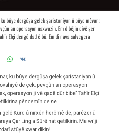
, ku bûye dergûşa gelek şaristaniyan û bûye mêvan;
vçûn an operasyon naxwazin. Em dibêjin divê şer,
Tahîr Elçî dengê dad ê bû. Em di nava salvegera
vnar, ku bûye dergûşa gelek şaristaniyan û
rovahiyê de çek, pevçûn an operasyon
k, operasyon ji vê qadê dûr bibe’’ Tahîr Elçî
tilkirina pêncemîn de ne.
 gelê Kurd û nirxên herêmê de, parêzer û
areya Çar Ling a Sûrê hat qetilkirin. Me wî ji
êzdarî stûyê xwar dikin!