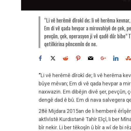
“Li vê herêmê dîrokî de; li vê herêma kevnar
Em di vê qada hevpar a mirovahiyê de çek, pe
pevçûn, çek, operasyon ji vê qadê dûr bibe’’ 
qetilkirina pêncemîn de ne.
“
Li vê herêmê dîrokî de; li vê herêma ke
bûye mêvan; Em di vê qada hevpar a mi
naxwazin. Em dibêjin divê şer, pevçûn, çe
dengê dad ê bû. Em di nava salvegera qe
28ê Mijdara 2015an de li hemberê êrîşên
aktîvîstê Kurdistanê Tahîr Elçî, li ber Mîn
bîr nekir. Li ber têkoşîn û bîr a wî de bi r