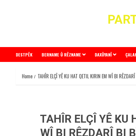
Skip
to
PART
content
DESTPÊK
BERNAME Û RÊZNAME
DAXÛYANÎ
ÇALA
Home
TAHÎR ELÇÎ YÊ KU HAT QETIL KIRIN EM WÎ BI RÊZDARÎ 
TAHÎR ELÇÎ YÊ KU 
WÎ BI RÊZDARÎ BI B