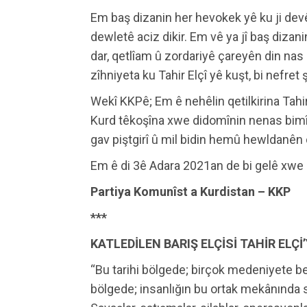
Em baş dizanin her hevokek yê ku ji devê
dewletê aciz dikir. Em vê ya jî baş dizan
dar, qetlîam û zordariyê çareyên din nas n
zîhniyeta ku Tahir Elçî yê kuşt, bi nefret
Wekî KKPê; Em ê nehêlin qetilkirina Tahir
Kurd têkoşîna xwe didomînin nenas bimî
gav piştgirî û mil bidin hemû hewldanên d
Em ê di 3ê Adara 2021an de bi gelê xwe r
Partiya Komunîst a Kurdistan – KKP
***
KATLEDİLEN BARIŞ ELÇİSİ TAHİR ELÇİ
“Bu tarihi bölgede; birçok medeniyete be
bölgede; insanlığın bu ortak mekânında 