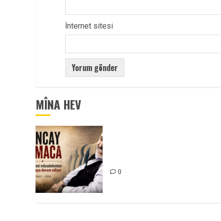
İnternet sitesi
MÎNA HEV
Tuncay Atmaca Yoldaşın Anısı
Mücadelemizde Yaşıyor
0