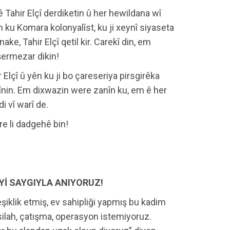
 Tahir Elçî derdiketin û her hewildana wî
in ku Komara kolonyalîst, ku ji xeynî siyaseta
ake, Tahir Elçî qetil kir. Carekî din, em
 şermezar dikin!
 Elçî û yên ku ji bo çareseriya pirsgirêka
nin. Em dixwazin were zanîn ku, em ê her
i vî warî de.
e li dadgehê bin!
’Yİ SAYGIYLA ANIYORUZ!
şiklik etmiş, ev sahipliği yapmış bu kadim
silah, çatışma, operasyon istemiyoruz.