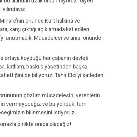
lar bu alandan uzak olsun diyoruz” diyen
. yılındayız!
 Minare’nin önünde Kürt halkına ve
ara, karşı çıktığı açıklamada katledilen
çi’yi unutmadık. Mücadelesi ve anısı önünde
ve ortaya koyduğu her çabanın devleti
sopa, katliam, baskı siyasetinden başka
ttiğini de biliyoruz. Tahir Elçi’yi katleden
t sorununun çözüm mücadelesini verenlerin
izin vermeyeceğiz ve bu yöndeki tüm
ceğimizin bilinmesini istiyoruz.
mızla birlikte orada olacağız!