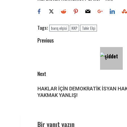
Tags:
barış elçisi
KKP
Tahir Elçi
Post
Previous
navigation
Previous
post:
Next
Next
HAKLAR İÇİN DEMOKRATİK İSYAN HAKT
post:
YAKMAK YANLIŞ!
Bir yanıt yazın