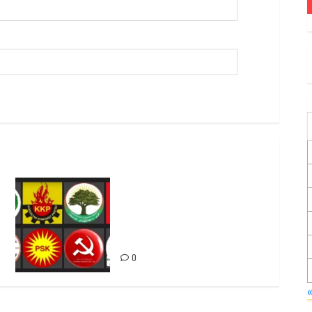
Foruma Çep a Kurdistanî: Em
bang li hemû hêzên Kurdistanî
dikin ku bi yekhelwestî
rûbirûyî geşedanan bibin
0