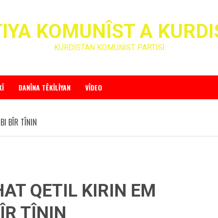
IYA KOMUNÎST A KURD
KÜRDİSTAN KOMÜNİST PARTİSİ
KÎ
DANÎNA TÊKILIYAN
VÎDEO
BI BÎR TÎNIN
HAT QETIL KIRIN EM
ÎR TÎNIN