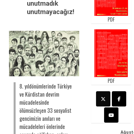
unutmadık
unutmayacağız!
PDF
PDF
8. yıldönümlerinde Türkiye
ve Kürdistan devrim
mücadelesinde
ölümsüzleşen 33 sosyalist
gencimizin anıları ve
mücadeleleri önlerinde
Ağust