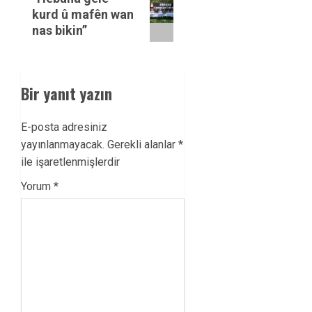
post:
kurd û mafên wan
nas bikin”
Bir yanıt yazın
E-posta adresiniz
yayınlanmayacak.
Gerekli alanlar
*
ile işaretlenmişlerdir
Yorum
*