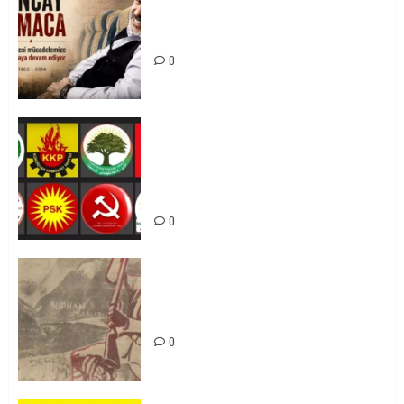
0
Tuncay Atmaca Yoldaşın Anısı
Mücadelemizde Yaşıyor
0
Foruma Çep a Kurdistanî: Em bang
li hemû hêzên Kurdistanî dikin ku
bi yekhelwestî rûbirûyî geşedanan
bibin
0
Zilan Katliamı’nı Unutmadık,
Unutturmayacağız!
0