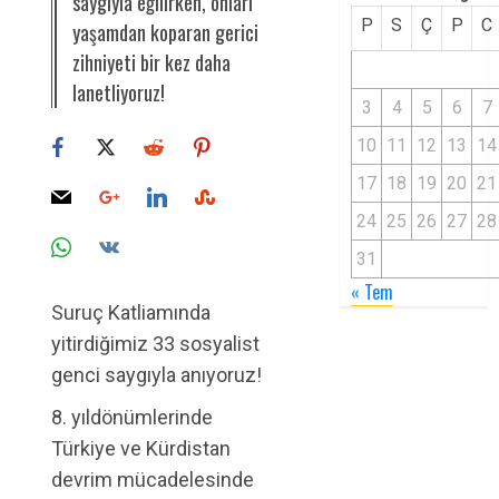
saygıyla eğilirken, onları
P
S
Ç
P
C
yaşamdan koparan gerici
zihniyeti bir kez daha
lanetliyoruz!
3
4
5
6
7
10
11
12
13
14
17
18
19
20
21
24
25
26
27
28
31
« Tem
Suruç Katliamında
yitirdiğimiz 33 sosyalist
genci saygıyla anıyoruz!
8. yıldönümlerinde
Türkiye ve Kürdistan
devrim mücadelesinde