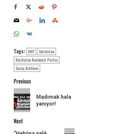
Tags:
KKP
kürdistan
Kürdistan Komünist Partisi
Suruç Katliamı
Post
Previous
navigation
Previous
Madımak hala
post:
yanıyor!
Next
Next
“Hebûna gelê