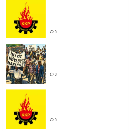
KKP Parti Meclisi Sonuç Bildirisi:
Ortadoğu Yeniden Şekillenirken
Kürdistan’ın Geleceği ve
Mücadele Hattımız
0
15-16 Haziran İşçi Direnişi’nin 56.
Yılında: Yeni Direnişler
Kaçınılmazdır!
0
Rahmi Koç’un Sözleri Bir Gaf
Değil, Sömürgeci Zihniyetin
İfadesidir
0