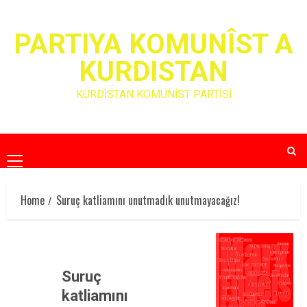
Skip
to
PARTIYA KOMUNÎST A
content
KURDISTAN
KÜRDİSTAN KOMÜNİST PARTİSİ
Primary
Menu
Home
Suruç katliamını unutmadık unutmayacağız!
Suruç
katliamını