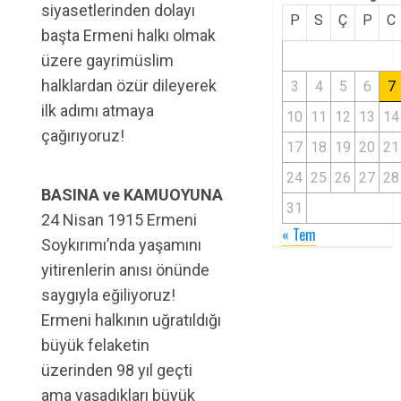
siyasetlerinden dolayı
P
S
Ç
P
C
başta Ermeni halkı olmak
üzere gayrimüslim
halklardan özür dileyerek
3
4
5
6
7
ilk adımı atmaya
10
11
12
13
14
çağırıyoruz!
17
18
19
20
21
24
25
26
27
28
BASINA ve KAMUOYUNA
31
24 Nisan 1915 Ermeni
« Tem
Soykırımı’nda yaşamını
yitirenlerin anısı önünde
saygıyla eğiliyoruz!
Ermeni halkının uğratıldığı
büyük felaketin
üzerinden 98 yıl geçti
ama yaşadıkları büyük