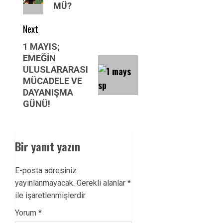
MÜ?
Next
Next
1 MAYIS;
EMEĞİN
post:
ULUSLARARASI
MÜCADELE VE
DAYANIŞMA
GÜNÜ!
Bir yanıt yazın
E-posta adresiniz
yayınlanmayacak.
Gerekli alanlar
*
ile işaretlenmişlerdir
Yorum
*