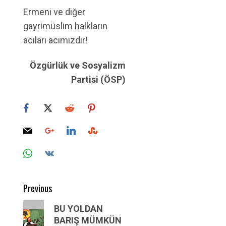
Ermeni ve diğer
gayrimüslim halkların
acıları acımızdır!
Özgürlük ve Sosyalizm
Partisi (ÖSP)
Post
Previous
navigation
Previous
BU YOLDAN
post:
BARIŞ MÜMKÜN