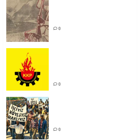
Zilan Katliamı’nı Unutmadık,
Unutturmayacağız!
0
KKP Parti Meclisi Sonuç Bildirisi:
Ortadoğu Yeniden Şekillenirken
Kürdistan’ın Geleceği ve
Mücadele Hattımız
0
15-16 Haziran İşçi Direnişi’nin 56.
Yılında: Yeni Direnişler
Kaçınılmazdır!
0