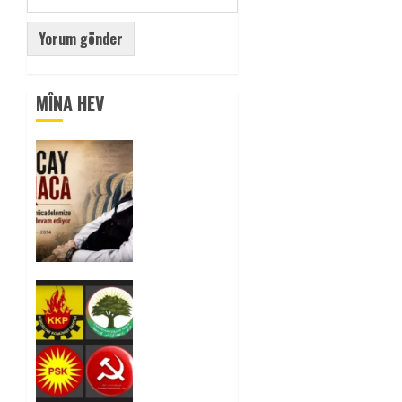
MÎNA HEV
Tuncay
Atmaca
Yoldaşın
Anısı
Mücadelemizde
Yaşıyor
0
Foruma
Çep a
Kurdistanî:
Em bang
li hemû
hêzên