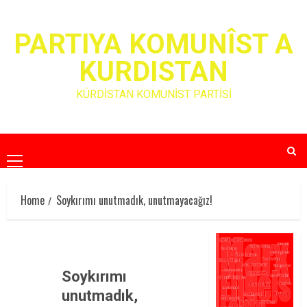
Skip
to
PARTIYA KOMUNÎST A
content
KURDISTAN
KÜRDİSTAN KOMÜNİST PARTİSİ
Primary
Menu
Home
Soykırımı unutmadık, unutmayacağız!
Soykırımı
unutmadık,