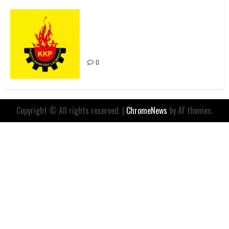
Rahmi Koç’un Sözleri Bir Gaf
Değil, Sömürgeci Zihniyetin
İfadesidir
0
Copyright © All rights reserved.
|
ChromeNews
by AF themes.