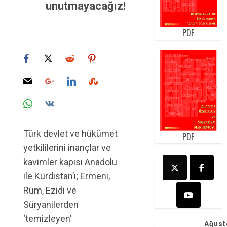
unutmayacağız!
PDF
Türk devlet ve hükümet
PDF
yetkililerini inançlar ve
kavimler kapısı Anadolu
ile Kürdistan’ı; Ermeni,
Rum, Ezidi ve
Süryanilerden
‘temizleyen’
Ağust