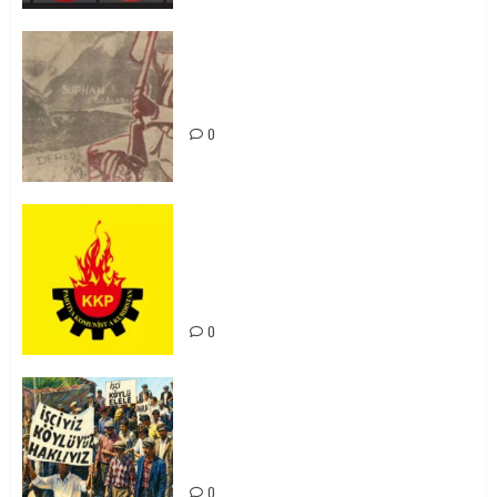
Zilan Katliamı’nı Unutmadık,
Unutturmayacağız!
0
KKP Parti Meclisi Sonuç Bildirisi:
Ortadoğu Yeniden Şekillenirken
Kürdistan’ın Geleceği ve
Mücadele Hattımız
0
15-16 Haziran İşçi Direnişi’nin 56.
Yılında: Yeni Direnişler
Kaçınılmazdır!
0