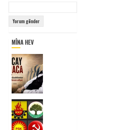
MÎNA HEV
Tuncay
Atmaca
Yoldaşın
Anısı
Mücadelemizde
Yaşıyor
0
Foruma
Çep a
Kurdistanî:
Em bang
li hemû