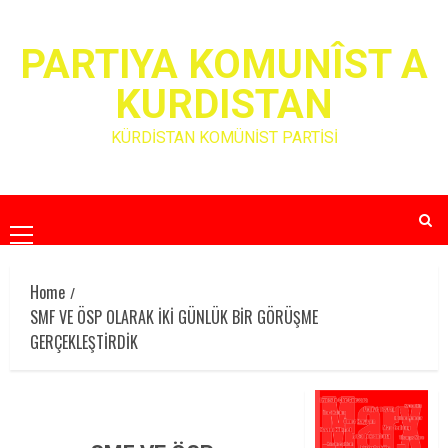
Skip
to
PARTIYA KOMUNÎST A
content
KURDISTAN
KÜRDİSTAN KOMÜNİST PARTİSİ
Primary
Menu
Home
SMF VE ÖSP OLARAK İKİ GÜNLÜK BİR GÖRÜŞME
GERÇEKLEŞTİRDİK