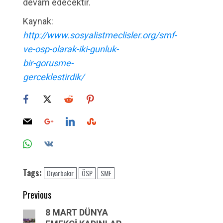
devam edecektir.
Kaynak:
http://www.sosyalistmeclisler.org/smf-
ve-osp-olarak-iki-gunluk-
bir-gorusme-
gerceklestirdik/
Tags:
Diyarbakır
ÖSP
SMF
Post
Previous
navigation
Previous
8 MART DÜNYA