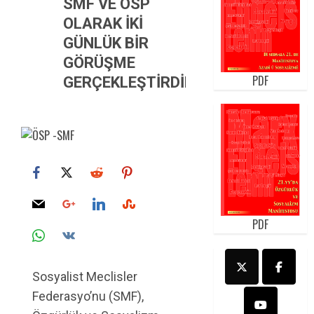
SMF VE ÖSP
OLARAK İKİ
GÜNLÜK BİR
GÖRÜŞME
PDF
GERÇEKLEŞTİRDİK
PDF
Sosyalist Meclisler
Federasyo’nu (SMF),