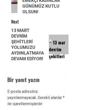
EMEKÇİ KADINLAR
post:
GÜNÜMÜZ KUTLU
OLSUN!
Next
Next
13 MART
DEVRİM
post:
ŞEHİTLERİ
YOLUMUZU
AYDINLATMAYA
DEVAM EDİYOR!
Bir yanıt yazın
E-posta adresiniz
yayınlanmayacak.
Gerekli alanlar
*
ile işaretlenmişlerdir