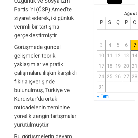
Özgürlük ve Sosyalizm
Partisi’ni (ÖSP) Amed’te
Ağust
ziyaret ederek, iki günlük
P
S
Ç
P
C
verimli bir tartışma
gerçekleştirmiştir.
3
4
5
6
7
Görüşmede güncel
gelişmeler-teorik
10
11
12
13
14
yaklaşımlar ve pratik
17
18
19
20
21
çalışmalara ilişkin karşılıklı
24
25
26
27
28
fikir alışverişinde
31
bulunulmuş, Türkiye ve
« Tem
Kürdistan’da ortak
mücadelenin zeminine
yönelik zengin tartışmalar
yürütülmüştür.
Bu görüşmelerin devam