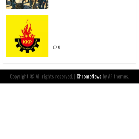
Rahmi Koç’un Sözleri Bir Gaf
Değil, Sömürgeci Zihniyetin
İfadesidir
0
Copyright © All rights reserved.
|
ChromeNews
by AF themes.