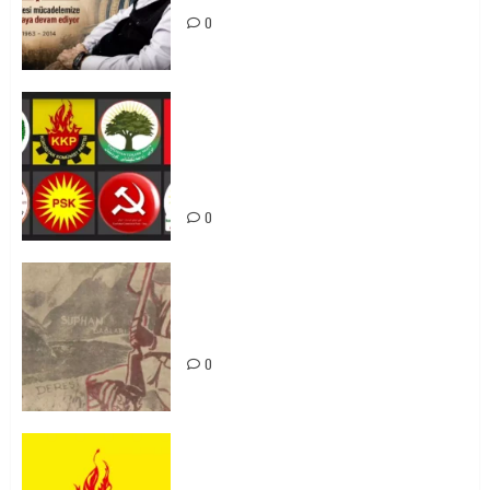
0
Foruma Çep a Kurdistanî: Em bang
li hemû hêzên Kurdistanî dikin ku
bi yekhelwestî rûbirûyî geşedanan
bibin
0
Zilan Katliamı’nı Unutmadık,
Unutturmayacağız!
0
KKP Parti Meclisi Sonuç Bildirisi:
Ortadoğu Yeniden Şekillenirken