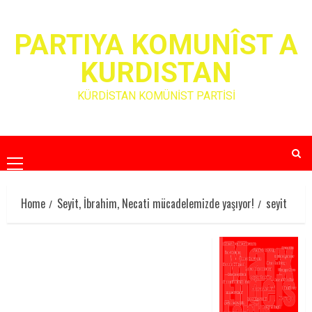
Skip
to
PARTIYA KOMUNÎST A
content
KURDISTAN
KÜRDİSTAN KOMÜNİST PARTİSİ
Primary
Menu
Home
Seyit, İbrahim, Necati mücadelemizde yaşıyor!
seyit