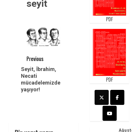
seyit
PDF
Post
Previous
navigation
Previous
Seyit, İbrahim,
Necati
post:
PDF
mücadelemizde
yaşıyor!
Ağust