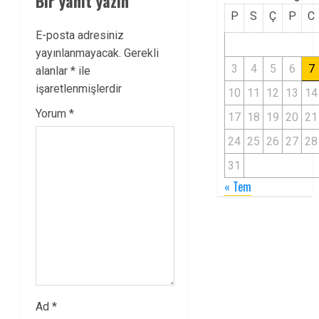
Bir yanıt yazın
P
S
Ç
P
C
E-posta adresiniz
yayınlanmayacak.
Gerekli
3
4
5
6
7
alanlar
*
ile
işaretlenmişlerdir
10
11
12
13
14
Yorum
*
17
18
19
20
21
24
25
26
27
28
31
« Tem
Ad
*