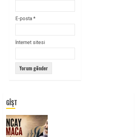
E-posta
*
İnternet sitesi
GÎŞT
Tuncay Atmaca Yoldaşın Anısı
Mücadelemizde Yaşıyor