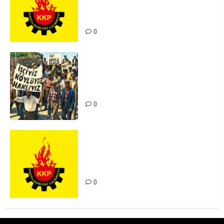
Kürdistan’ın Geleceği ve
Mücadele Hattımız
0
15-16 Haziran İşçi Direnişi’nin 56.
Yılında: Yeni Direnişler
Kaçınılmazdır!
0
Rahmi Koç’un Sözleri Bir Gaf
Değil, Sömürgeci Zihniyetin
İfadesidir
0