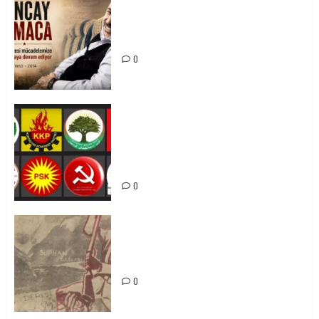
Tuncay Atmaca Yoldaşın Anısı
Mücadelemizde Yaşıyor
0
Foruma Çep a Kurdistanî: Em bang
li hemû hêzên Kurdistanî dikin ku
bi yekhelwestî rûbirûyî geşedanan
bibin
0
Zilan Katliamı’nı Unutmadık,
Unutturmayacağız!
0