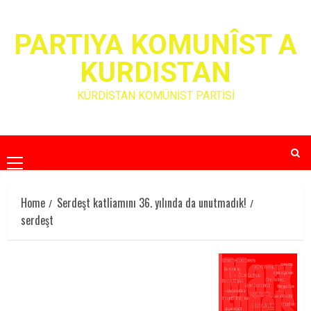
Skip
to
PARTIYA KOMUNÎST A
content
KURDISTAN
KÜRDİSTAN KOMÜNİST PARTİSİ
Primary
Menu
Home
Serdeşt katliamını 36. yılında da unutmadık!
serdeşt