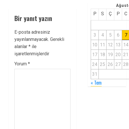
Ağust
P
S
Ç
P
C
Bir yanıt yazın
E-posta adresiniz
3
4
5
6
7
yayınlanmayacak.
Gerekli
10
11
12
13
14
alanlar
*
ile
işaretlenmişlerdir
17
18
19
20
21
Yorum
*
24
25
26
27
28
31
« Tem