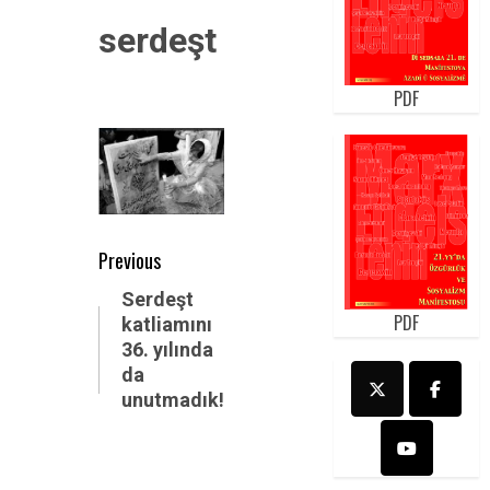
serdeşt
PDF
Post
Previous
navigation
Previous
Serdeşt
PDF
katliamını
post:
36. yılında
da
unutmadık!