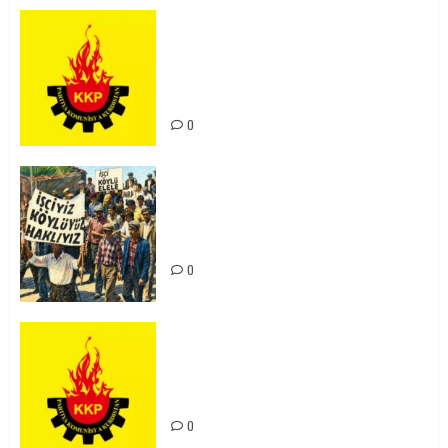
KKP Parti Meclisi Sonuç Bildirisi:
Ortadoğu Yeniden Şekillenirken
Kürdistan’ın Geleceği ve
Mücadele Hattımız
0
15-16 Haziran İşçi Direnişi’nin 56.
Yılında: Yeni Direnişler
Kaçınılmazdır!
0
Rahmi Koç’un Sözleri Bir Gaf
Değil, Sömürgeci Zihniyetin
İfadesidir
0