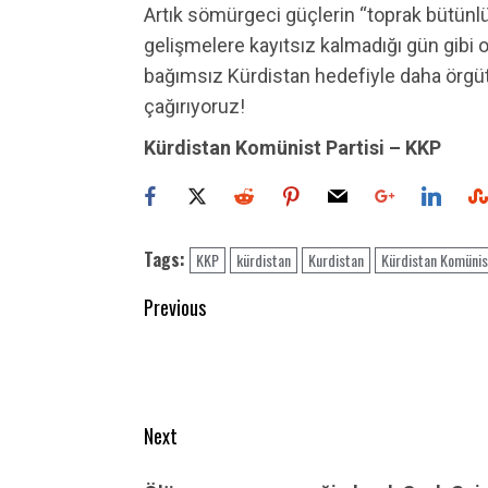
Artık sömürgeci güçlerin “toprak bütünl
gelişmelere kayıtsız kalmadığı gün gibi or
bağımsız Kürdistan hedefiyle daha örgüt
çağırıyoruz!
Kürdistan Komünist Partisi – KKP
Tags:
KKP
kürdistan
Kurdistan
Kürdistan Komünist
Post
Previous
navigation
Previous
post:
Next
Next