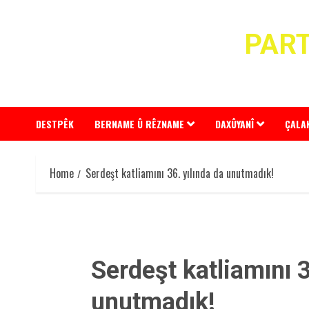
Skip
to
PART
content
DESTPÊK
BERNAME Û RÊZNAME
DAXÛYANÎ
ÇALA
Home
Serdeşt katliamını 36. yılında da unutmadık!
Serdeşt katliamını 3
unutmadık!