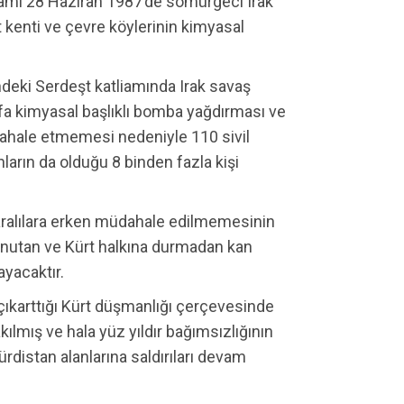
liamı 28 Haziran 1987’de sömürgeci Irak
t kenti ve çevre köylerinin kimyasal
ndeki Serdeşt katliamında Irak savaş
efa kimyasal başlıklı bomba yağdırması ve
dahale etmemesi nedeniyle 110 sivil
nların da olduğu 8 binden fazla kişi
yaralılara erken müdahale edilmemesinin
nutan ve Kürt halkına durmadan kan
yacaktır.
ıkarttığı Kürt düşmanlığı çerçevesinde
ılmış ve hala yüz yıldır bağımsızlığının
ürdistan alanlarına saldırıları devam