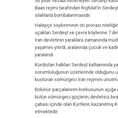
36 yıldır hesabı verilmeyen Serdeşt kat
Baas rejimi tarafından Rojhilat’ın Serdeş
silahlarla bombalanmasıdır.
Halepçe soykırımının ön provası niteliği
uçakları Serdeşt ve çevre köylerine 7 d
İran devletinin yaralılara zamanında mü
yaşamını yitirdi, aralarında çocuk ve kadı
yaralandı.
Kürdistan halkları Serdeşt katliamında 
sorumluluğunun üzerlerinde olduğunu u
kusturan sömürgeci İran rejimini unutma
Bölünür-parçalanırım korkusunun açığa ç
bütün sömürgeci güçlerin, devletsiz bırak
çabası içinde olan Kürtlere, kazanılmış K
etmektedir.