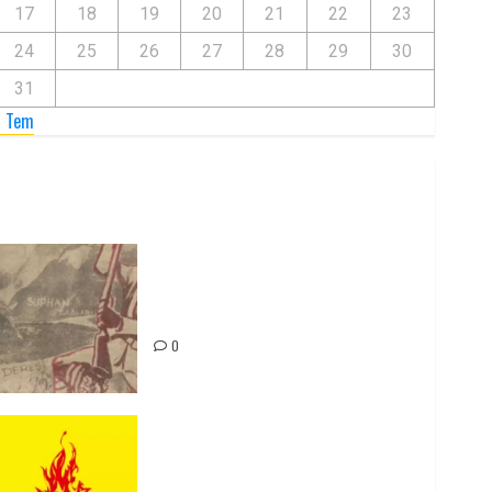
17
18
19
20
21
22
23
24
25
26
27
28
29
30
31
« Tem
Zilan Katliamı’nı Unutmadık,
Unutturmayacağız!
0
Rahmi Koç’un Sözleri Bir Gaf
Değil, Sömürgeci Zihniyetin