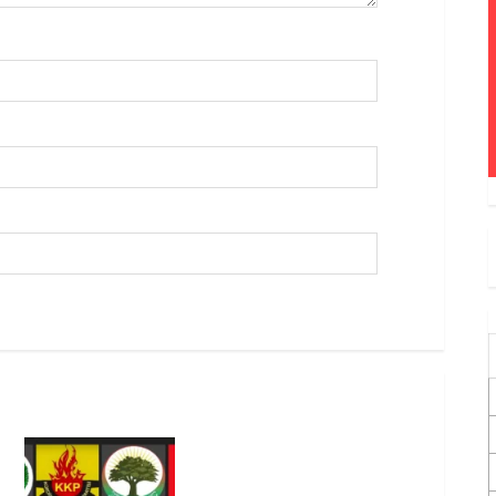
Foruma Çep a Kurdistanî: Em
bang li hemû hêzên Kurdistanî