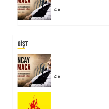
Mücadelemizde Yaşıyor
0
GÎŞT
Tuncay Atmaca Yoldaşın Anısı
Mücadelemizde Yaşıyor
0
KKP Parti Meclisi Sonuç
Bildirisi: Ortadoğu Yeniden
Şekillenirken Kürdistan’ın