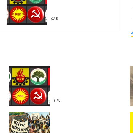
dikin ku bi yekhelwestî
rûbirûyî geşedanan bibin
0
Foruma Çep a Kurdistanî: Em
bang li hemû hêzên Kurdistanî
dikin ku bi yekhelwestî rûbirûyî
geşedanan bibin
0
15-16 Haziran İşçi Direnişi’nin
56. Yılında: Yeni Direnişler