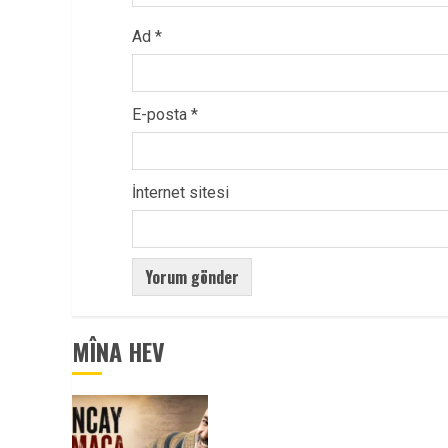
Ad
*
E-posta
*
İnternet sitesi
MÎNA HEV
Tuncay Atmaca Yoldaşın Anısı