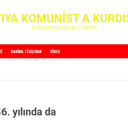
IYA KOMUNÎST A KURD
KÜRDİSTAN KOMÜNİST PARTİSİ
KÎ
DANÎNA TÊKILIYAN
VÎDEO
6. yılında da