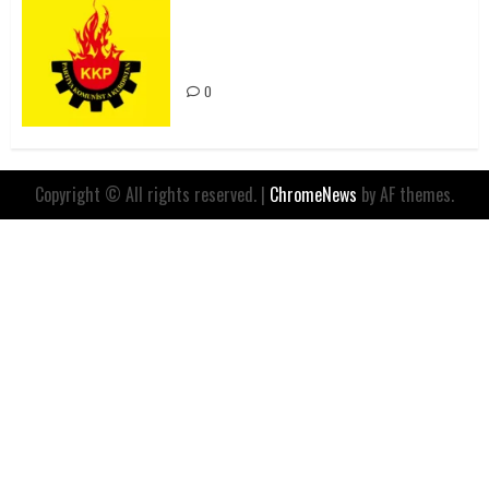
Rahmi Koç’un Sözleri Bir Gaf
Değil, Sömürgeci Zihniyetin
İfadesidir
0
Copyright © All rights reserved.
|
ChromeNews
by AF themes.