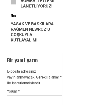
BOMBALI EYLEMİ
LANETLİYORUZ!
Next
Next
YASAK VE BASKILARA
RAĞMEN NEWROZ’U
post:
COŞKUYLA
KUTLAYALIM!
Bir yanıt yazın
E-posta adresiniz
yayınlanmayacak.
Gerekli alanlar
*
ile işaretlenmişlerdir
Yorum
*