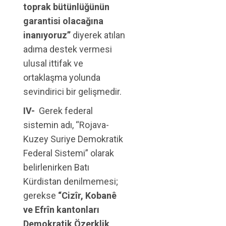
toprak bütünlüğünün
garantisi olacağına
inanıyoruz’’
diyerek atılan
adıma destek vermesi
ulusal ittifak ve
ortaklaşma yolunda
sevindirici bir gelişmedir.
IV-
Gerek federal
sistemin adı, “Rojava-
Kuzey Suriye Demokratik
Federal Sistemi” olarak
belirlenirken Batı
Kürdistan denilmemesi;
gerekse
“Cizîr, Kobanê
ve Efrîn kantonları
Demokratik Özerklik