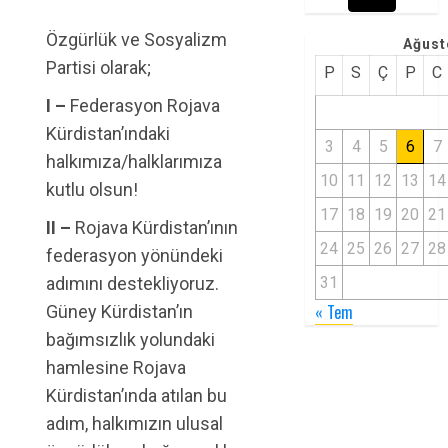
Özgürlük ve Sosyalizm
Ağust
Partisi olarak;
P
S
Ç
P
C
I –
Federasyon Rojava
Kürdistan’ındaki
3
4
5
6
7
halkımıza/halklarımıza
10
11
12
13
14
kutlu olsun!
17
18
19
20
21
II –
Rojava Kürdistan’ının
24
25
26
27
28
federasyon yönündeki
adımını destekliyoruz.
31
« Tem
Güney Kürdistan’ın
bağımsızlık yolundaki
hamlesine Rojava
Kürdistan’ında atılan bu
adım, halkımızın ulusal