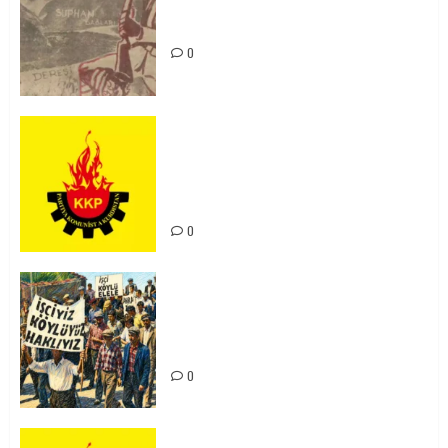
Zilan Katliamı’nı Unutmadık,
Unutturmayacağız!
0
KKP Parti Meclisi Sonuç Bildirisi:
Ortadoğu Yeniden Şekillenirken
Kürdistan’ın Geleceği ve
Mücadele Hattımız
0
15-16 Haziran İşçi Direnişi’nin 56.
Yılında: Yeni Direnişler
Kaçınılmazdır!
0