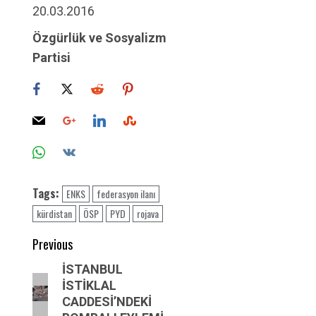
20.03.2016
Özgürlük ve Sosyalizm
Partisi
Tags:
ENKS
federasyon ilanı
kürdistan
ÖSP
PYD
rojava
Post
Previous
navigation
Previous
İSTANBUL
İSTİKLAL
post:
CADDESİ’NDEKİ