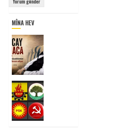
MÎNA HEV
Tuncay
Atmaca
Yoldaşın
Anısı
Mücadelemizde
Yaşıyor
0
Foruma
Çep a
Kurdistanî:
Em bang
li hemû
hêzên
Kurdistanî
dikin ku