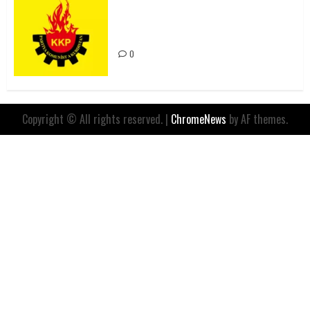
Rahmi Koç’un Sözleri Bir Gaf
Değil, Sömürgeci Zihniyetin
İfadesidir
0
Copyright © All rights reserved.
|
ChromeNews
by AF themes.