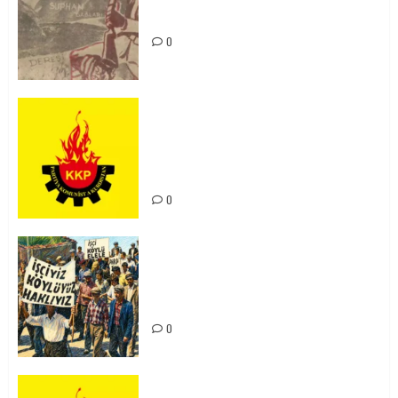
Unutturmayacağız!
0
KKP Parti Meclisi Sonuç Bildirisi:
Ortadoğu Yeniden Şekillenirken
Kürdistan’ın Geleceği ve
Mücadele Hattımız
0
15-16 Haziran İşçi Direnişi’nin 56.
Yılında: Yeni Direnişler
Kaçınılmazdır!
0