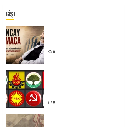
GÎŞT
Tuncay Atmaca Yoldaşın Anısı
Mücadelemizde Yaşıyor
0
Foruma Çep a Kurdistanî: Em bang
li hemû hêzên Kurdistanî dikin ku
bi yekhelwestî rûbirûyî geşedanan
bibin
0
Zilan Katliamı’nı Unutmadık,