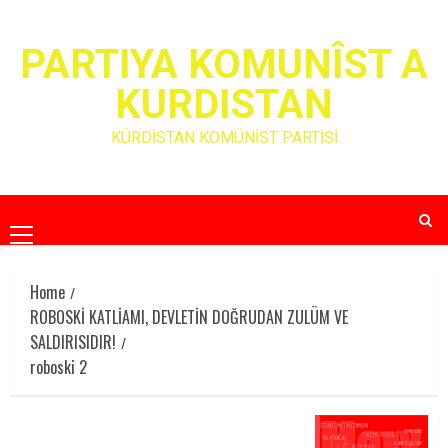
Skip
to
PARTIYA KOMUNÎST A
content
KURDISTAN
KÜRDİSTAN KOMÜNİST PARTİSİ
Primary
Menu
Home
ROBOSKİ KATLİAMI, DEVLETİN DOĞRUDAN ZULÜM VE
SALDIRISIDIR!
roboski 2