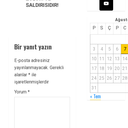
SALDIRISIDIR!
Ağust
P
S
Ç
P
C
Bir yanıt yazın
3
4
5
6
7
10
11
12
13
14
E-posta adresiniz
yayınlanmayacak.
Gerekli
17
18
19
20
21
alanlar
*
ile
24
25
26
27
28
işaretlenmişlerdir
31
Yorum
*
« Tem