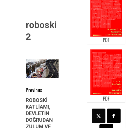
roboski
2
PDF
Post
Previous
navigation
PDF
Previous
ROBOSKİ
KATLİAMI,
post:
DEVLETİN
DOĞRUDAN
ZULÜM VE