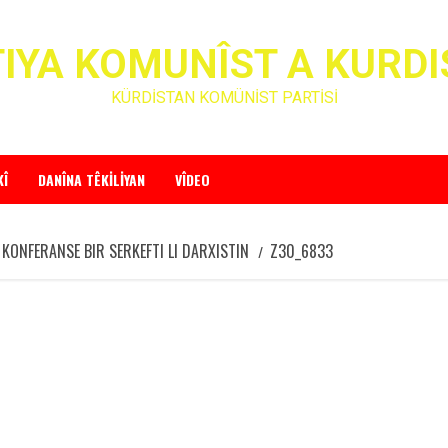
IYA KOMUNÎST A KURD
KÜRDİSTAN KOMÜNİST PARTİSİ
KÎ
DANÎNA TÊKILIYAN
VÎDEO
 KONFERANSE BIR SERKEFTI LI DARXISTIN
Z30_6833