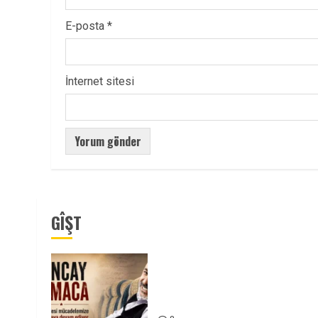
E-posta
*
İnternet sitesi
GÎŞT
Tuncay Atmaca Yoldaşın Anısı
Mücadelemizde Yaşıyor