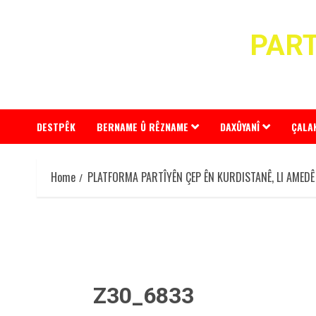
Skip
to
PART
content
DESTPÊK
BERNAME Û RÊZNAME
DAXÛYANÎ
ÇALA
Home
PLATFORMA PARTÎYÊN ÇEP ÊN KURDISTANÊ, LI AMEDÊ
Z30_6833