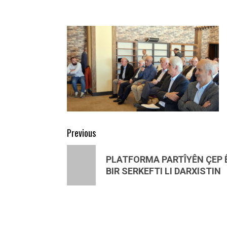
Post
Previous
navigation
Previous
PLATFORMA PARTÎYÊN ÇEP 
post:
BIR SERKEFTI LI DARXISTIN