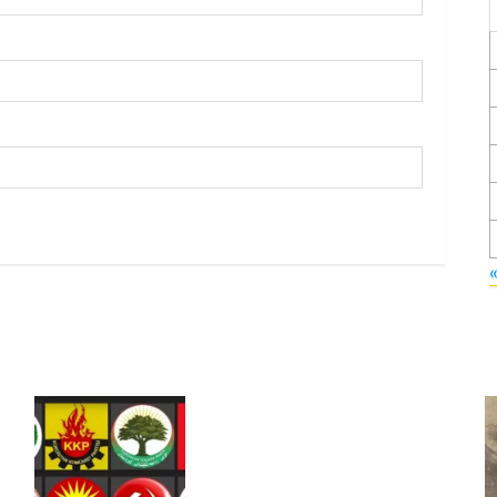
Foruma Çep a Kurdistanî: Em
bang li hemû hêzên Kurdistanî
dikin ku bi yekhelwestî rûbirûyî
geşedanan bibin