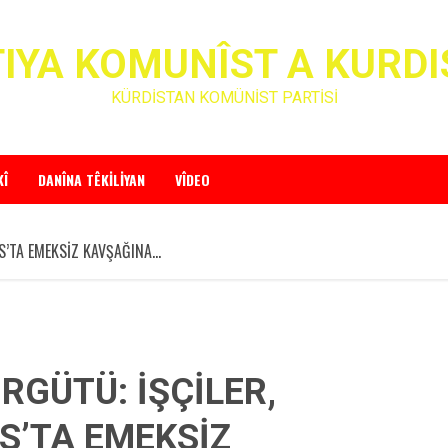
IYA KOMUNÎST A KURD
KÜRDİSTAN KOMÜNİST PARTİSİ
KÎ
DANÎNA TÊKILIYAN
VÎDEO
IS’TA EMEKSİZ KAVŞAĞINA…
RGÜTÜ: İŞÇİLER,
S’TA EMEKSİZ