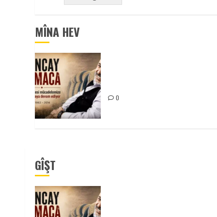
MÎNA HEV
Tuncay Atmaca Yoldaşın Anısı
Mücadelemizde Yaşıyor
0
GÎŞT
Tuncay Atmaca Yoldaşın Anısı