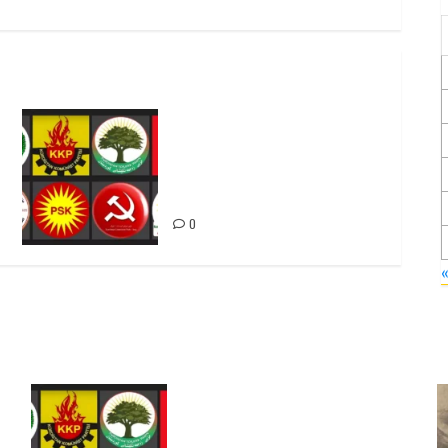
Foruma Çep a Kurdistanî: Em
bang li hemû hêzên Kurdistanî
dikin ku bi yekhelwestî
rûbirûyî geşedanan bibin
0
Foruma Çep a Kurdistanî: Em
bang li hemû hêzên Kurdistanî