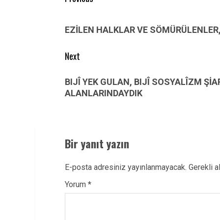
navigation
Previous
post:
EZİLEN HALKLAR VE SÖMÜRÜLENLER, 
Next
Next
BIJÎ YEK GULAN, BIJÎ SOSYALÎZM ŞİA
post:
ALANLARINDAYDIK
Bir yanıt yazın
E-posta adresiniz yayınlanmayacak.
Gerekli a
Yorum
*