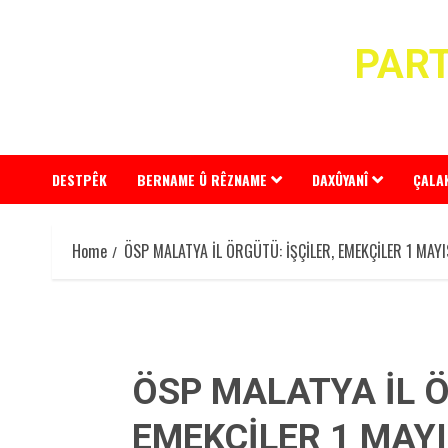
Skip
to
PART
content
DESTPÊK
BERNAME Û RÊZNAME
DAXÛYANÎ
ÇALA
Home
ÖSP MALATYA İL ÖRGÜTÜ: İŞÇİLER, EMEKÇİLER 1 MAY
ÖSP MALATYA İL Ö
EMEKÇİLER 1 MAYI