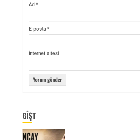
Ad
*
E-posta
*
İnternet sitesi
GÎŞT