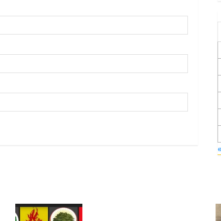
Foruma Çep a Kurdistanî: Em