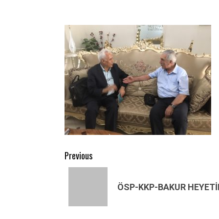
Post
Previous
navigation
Previous
post:
ÖSP-KKP-BAKUR HEYETİ