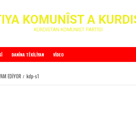
IYA KOMUNÎST A KURD
KÜRDİSTAN KOMÜNİST PARTİSİ
KÎ
DANÎNA TÊKILIYAN
VÎDEO
VAM EDİYOR
kdp-s1