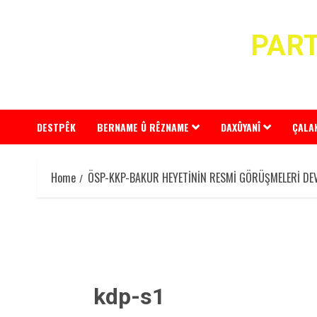
Skip
to
PART
content
DESTPÊK
BERNAME Û RÊZNAME
DAXÛYANÎ
ÇALA
Home
ÖSP-KKP-BAKUR HEYETİNİN RESMİ GÖRÜŞMELERİ DE
kdp-s1