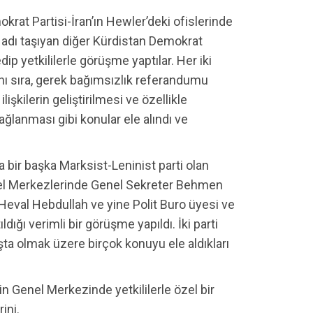
krat Partisi-İran’ın Hewler’deki ofislerinde
ı adı taşıyan diğer Kürdistan Demokrat
edip yetkililerle görüşme yaptılar. Her iki
anı sıra, gerek bağımsızlık referandumu
ilişkilerin geliştirilmesi ve özellikle
 sağlanması gibi konular ele alındı ve
 bir başka Marksist-Leninist parti olan
nel Merkezlerinde Genel Sekreter Behmen
 Heval Hebdullah ve yine Polit Buro üyesi ve
ldığı verimli bir görüşme yapıldı. İki parti
başta olmak üzere birçok konuyu ele aldıkları
n Genel Merkezinde yetkililerle özel bir
ini.