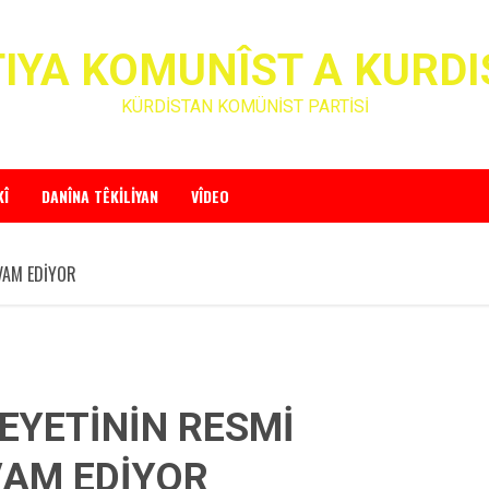
IYA KOMUNÎST A KURD
KÜRDİSTAN KOMÜNİST PARTİSİ
KÎ
DANÎNA TÊKILIYAN
VÎDEO
VAM EDİYOR
EYETİNİN RESMİ
VAM EDİYOR