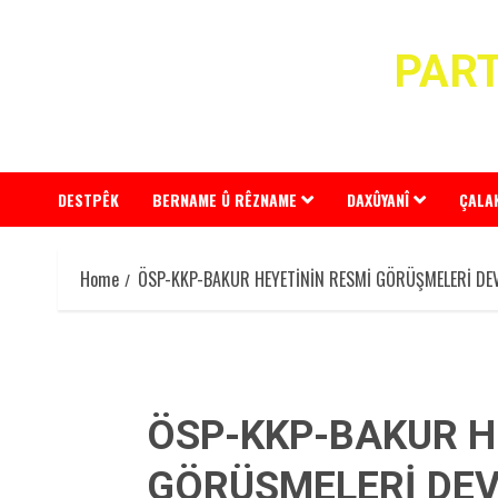
Skip
to
PART
content
DESTPÊK
BERNAME Û RÊZNAME
DAXÛYANÎ
ÇALA
Home
ÖSP-KKP-BAKUR HEYETİNİN RESMİ GÖRÜŞMELERİ DE
ÖSP-KKP-BAKUR H
GÖRÜŞMELERİ DE