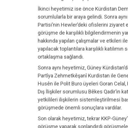
İkinci heyetimiz ise önce Kürdistan Demo
sorumlularla bir araya gelindi. Sonra ayn
Partisi’nin Hewler’deki ofislerini ziyaret 
görüşme de karşılıklı bilgilendirmenin y
hakkında yapılan çalışmalar ve etkileri ile 
yapılacak toplantılara karşılıklı katılımın
ortaklaşma sağlandı.
Sonra aynı heyetimiz, Güney Kürdistan’da
Partîya Zehmetkêşanî Kurdistan ile Ge
Husên ile Polit Buro üyeleri Goran Celal,
Dış İlişkiler sorumlusu Bêkes Qadir’in katı
yetkilileri ilişkilerin sistemleştirilmesi 
görüşmede önemli sonuçlara vardılar.
Son olarak heyetimiz, tekrar KKP-Güney’i
görüşme yaparak sonlandırdı görüşmeler