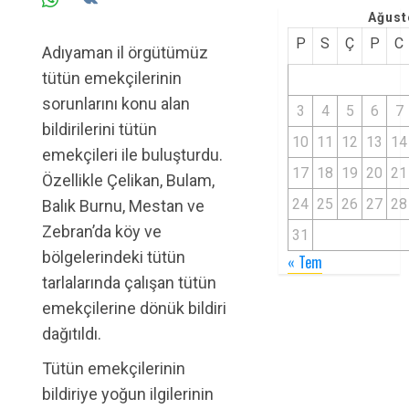
Ağust
P
S
Ç
P
C
Adıyaman il örgütümüz
tütün emekçilerinin
sorunlarını konu alan
3
4
5
6
7
bildirilerini tütün
10
11
12
13
14
emekçileri ile buluşturdu.
17
18
19
20
21
Özellikle Çelikan, Bulam,
24
25
26
27
28
Balık Burnu, Mestan ve
Zebran’da köy ve
31
bölgelerindeki tütün
« Tem
tarlalarında çalışan tütün
emekçilerine dönük bildiri
dağıtıldı.
Tütün emekçilerinin
bildiriye yoğun ilgilerinin