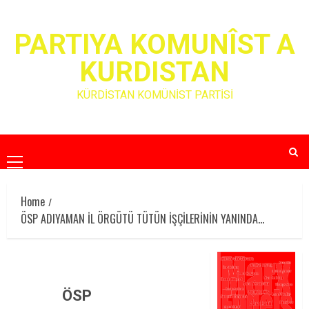
Skip
to
PARTIYA KOMUNÎST A
content
KURDISTAN
KÜRDİSTAN KOMÜNİST PARTİSİ
Primary
Menu
Home
ÖSP ADIYAMAN İL ÖRGÜTÜ TÜTÜN İŞÇİLERİNİN YANINDA…
ÖSP