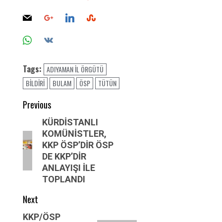
Tags:
ADIYAMAN İL ÖRGÜTÜ
BİLDİRİ
BULAM
ÖSP
TÜTÜN
Post
Previous
navigation
Previous
KÜRDİSTANLI
KOMÜNİSTLER,
post:
KKP ÖSP’DİR ÖSP
DE KKP’DİR
ANLAYIŞI İLE
TOPLANDI
Next
Next
KKP/ÖSP