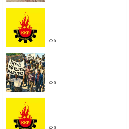
KKP Parti Meclisi Sonuç Bildirisi:
Ortadoğu Yeniden Şekillenirken
Kürdistan’ın Geleceği ve
Mücadele Hattımız
0
15-16 Haziran İşçi Direnişi’nin 56.
Yılında: Yeni Direnişler
Kaçınılmazdır!
0
Rahmi Koç’un Sözleri Bir Gaf
Değil, Sömürgeci Zihniyetin
İfadesidir
0