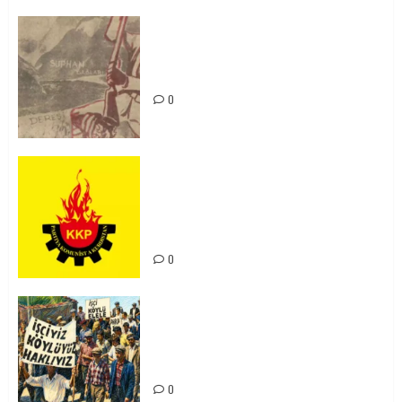
Zilan Katliamı’nı Unutmadık,
Unutturmayacağız!
0
KKP Parti Meclisi Sonuç Bildirisi:
Ortadoğu Yeniden Şekillenirken
Kürdistan’ın Geleceği ve
Mücadele Hattımız
0
15-16 Haziran İşçi Direnişi’nin 56.
Yılında: Yeni Direnişler
Kaçınılmazdır!
0