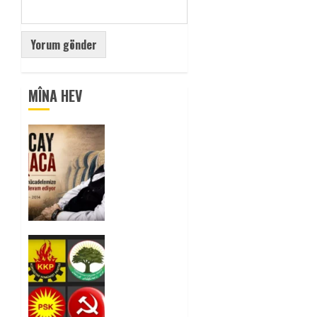
MÎNA HEV
Tuncay
Atmaca
Yoldaşın
Anısı
Mücadelemizde
Yaşıyor
0
Foruma
Çep a
Kurdistanî:
Em bang
li hemû