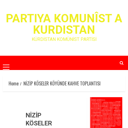
Skip
to
PARTIYA KOMUNÎST A
content
KURDISTAN
KÜRDİSTAN KOMÜNİST PARTİSİ
Primary
Menu
Home
NİZİP KÖSELER KÖYÜNDE KAHVE TOPLANTISI
NİZİP
KÖSELER