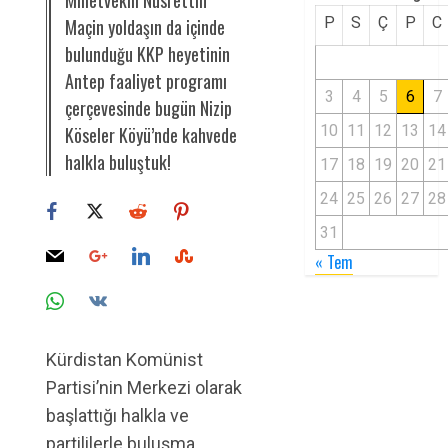
Milletvekili Nusrettin
P
S
Ç
P
C
Maçin yoldaşın da içinde
bulunduğu KKP heyetinin
Antep faaliyet programı
3
4
5
6
7
çerçevesinde bugün Nizip
10
11
12
13
14
Köseler Köyü’nde kahvede
halkla buluştuk!
17
18
19
20
21
24
25
26
27
28
31
« Tem
Kürdistan Komünist
Partisi’nin Merkezi olarak
başlattığı halkla ve
partililerle buluşma