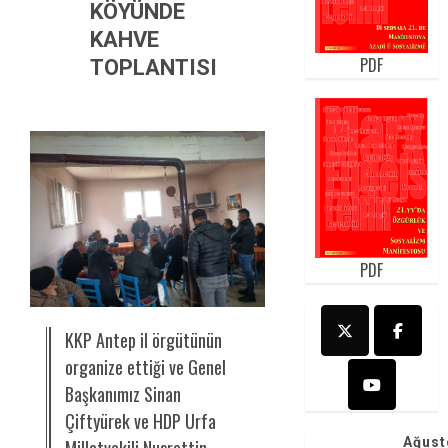
KÖYÜNDE
KAHVE
PDF
TOPLANTISI
PDF
KKP Antep il örgütünün
organize ettiği ve Genel
Başkanımız Sinan
Çiftyürek ve HDP Urfa
Ağust