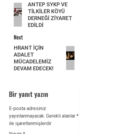
navigation
Previous
ANTEP SYKP VE
TİLKİLER KÖYÜ
post:
DERNEĞİ ZİYARET
EDİLDİ
Next
Next
HRANT İÇİN
ADALET
post:
MÜCADELEMİZ
DEVAM EDECEK!
Bir yanıt yazın
E-posta adresiniz
yayınlanmayacak.
Gerekli alanlar
*
ile işaretlenmişlerdir
Yorum
*