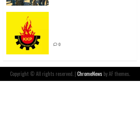
Rahmi Koç’un Sözleri Bir Gaf
Değil, Sömürgeci Zihniyetin
İfadesidir
0
Copyright © All rights reserved.
|
ChromeNews
by AF themes.