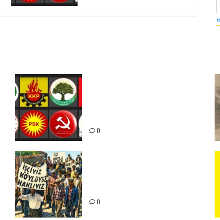
Foruma Çep a Kurdistanî: Em
bang li hemû hêzên Kurdistanî
dikin ku bi yekhelwestî rûbirûyî
geşedanan bibin
0
15-16 Haziran İşçi Direnişi’nin
56. Yılında: Yeni Direnişler
Kaçınılmazdır!
ız
0