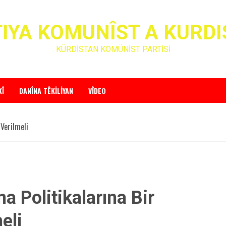
IYA KOMUNÎST A KURD
KÜRDİSTAN KOMÜNİST PARTİSİ
KÎ
DANÎNA TÊKILIYAN
VÎDEO
 Verilmeli
a Politikalarına Bir
meli