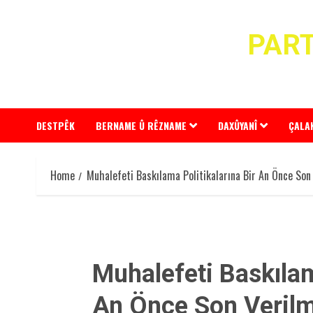
Skip
to
PART
content
DESTPÊK
BERNAME Û RÊZNAME
DAXÛYANÎ
ÇALA
Home
Muhalefeti Baskılama Politikalarına Bir An Önce Son
Muhalefeti Baskılam
An Önce Son Veril