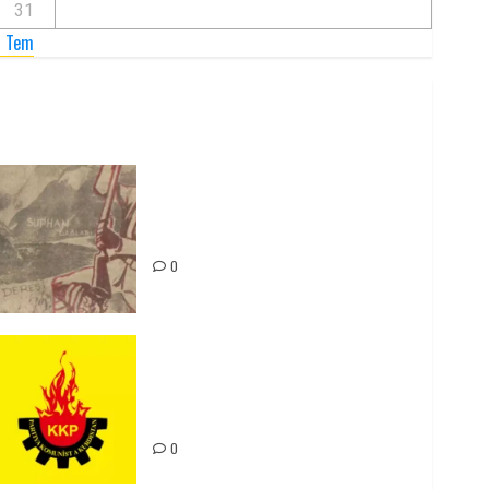
31
« Tem
Zilan Katliamı’nı Unutmadık,
Unutturmayacağız!
0
Rahmi Koç’un Sözleri Bir Gaf
Değil, Sömürgeci Zihniyetin
İfadesidir
0