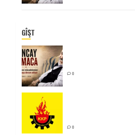
GÎŞT
Tuncay Atmaca Yoldaşın Anısı
Mücadelemizde Yaşıyor
0
KKP Parti Meclisi Sonuç
Bildirisi: Ortadoğu Yeniden
Şekillenirken Kürdistan’ın
Geleceği ve Mücadele Hattım
0