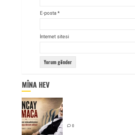
E-posta
*
İnternet sitesi
MÎNA HEV
Tuncay Atmaca Yoldaşın Anısı
Mücadelemizde Yaşıyor
0