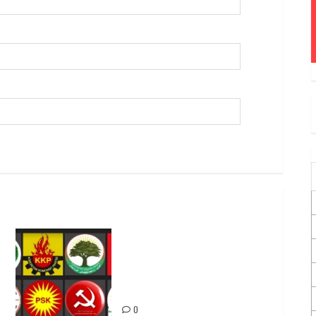
Foruma Çep a Kurdistanî: Em
bang li hemû hêzên Kurdistanî
dikin ku bi yekhelwestî
rûbirûyî geşedanan bibin
0