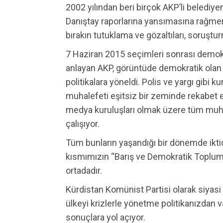
2002 yılından beri birçok AKP’li belediye
Danıştay raporlarına yansımasına rağmen
bırakın tutuklama ve gözaltıları, soruştu
7 Haziran 2015 seçimleri sonrası demokr
anlayan AKP, görüntüde demokratik ola
politikalara yöneldi. Polis ve yargı gibi ku
muhalefeti eşitsiz bir zeminde rekabet e
medya kuruluşları olmak üzere tüm muhal
çalışıyor.
Tüm bunların yaşandığı bir dönemde iktida
kısmımızın “Barış ve Demokratik Toplum
ortadadır.
Kürdistan Komünist Partisi olarak siyasi i
ülkeyi krizlerle yönetme politikanızdan v
sonuçlara yol açıyor.