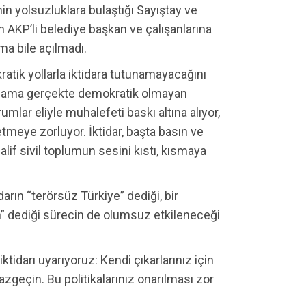
nin yolsuzluklara bulaştığı Sayıştay ve
 AKP’li belediye başkan ve çalışanlarına
rma bile açılmadı.
atik yollarla iktidara tutunamayacağını
n ama gerçekte demokratik olmayan
rumlar eliyle muhalefeti baskı altına alıyor,
tmeye zorluyor. İktidar, başta basın ve
if sivil toplumun sesini kıstı, kısmaya
rın “terörsüz Türkiye” dediği, bir
” dediği sürecin de olumsuz etkileneceği
ktidarı uyarıyoruz: Kendi çıkarlarınız için
azgeçin. Bu politikalarınız onarılması zor