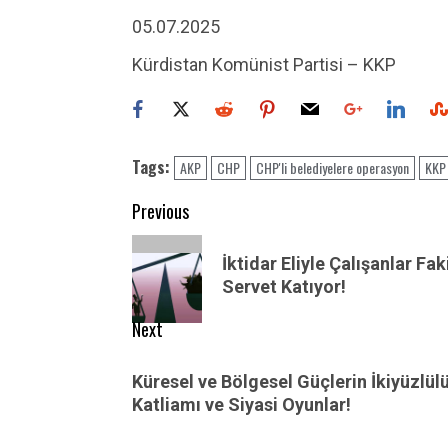
05.07.2025
Kürdistan Komünist Partisi – KKP
Tags:
AKP
CHP
CHP'li belediyelere operasyon
KKP
Post
Previous
navigation
Previous
İktidar Eliyle Çalışanlar Fak
post:
Servet Katıyor!
Next
Next
Küresel ve Bölgesel Güçlerin İkiyüzlül
post:
Katliamı ve Siyasi Oyunlar!