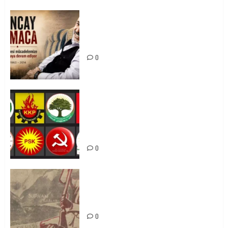
Tuncay Atmaca Yoldaşın Anısı
Mücadelemizde Yaşıyor
0
Foruma Çep a Kurdistanî: Em bang
li hemû hêzên Kurdistanî dikin ku
bi yekhelwestî rûbirûyî geşedanan
bibin
0
Zilan Katliamı’nı Unutmadık,
Unutturmayacağız!
0