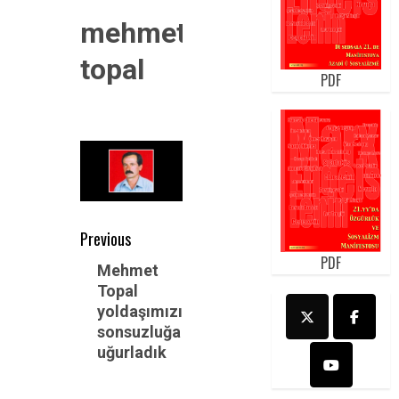
mehmet-
topal
PDF
Post
Previous
PDF
navigation
Previous
Mehmet
Topal
post:
yoldaşımızı
sonsuzluğa
uğurladık