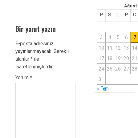
Ağust
P
S
Ç
P
C
Bir yanıt yazın
3
4
5
6
7
E-posta adresiniz
10
11
12
13
14
yayınlanmayacak.
Gerekli
17
18
19
20
21
alanlar
*
ile
işaretlenmişlerdir
24
25
26
27
28
Yorum
*
31
« Tem