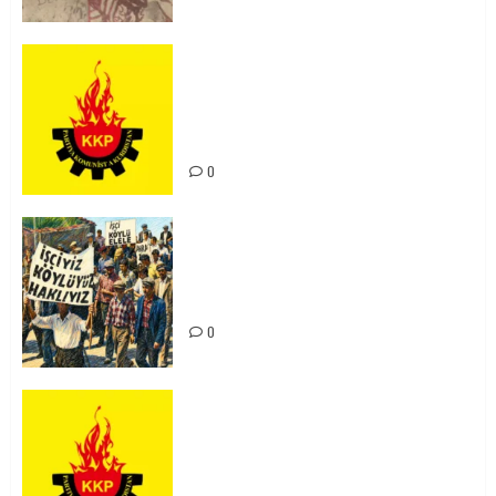
KKP Parti Meclisi Sonuç Bildirisi:
Ortadoğu Yeniden Şekillenirken
Kürdistan’ın Geleceği ve
Mücadele Hattımız
0
15-16 Haziran İşçi Direnişi’nin 56.
Yılında: Yeni Direnişler
Kaçınılmazdır!
0
Rahmi Koç’un Sözleri Bir Gaf
Değil, Sömürgeci Zihniyetin
İfadesidir