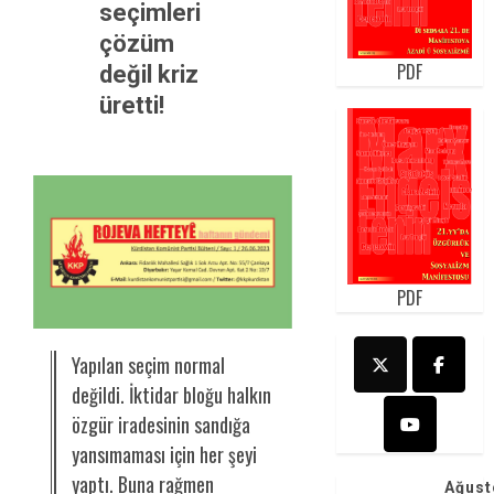
seçimleri
çözüm
PDF
değil kriz
üretti!
PDF
Yapılan seçim normal
değildi. İktidar bloğu halkın
özgür iradesinin sandığa
yansımaması için her şeyi
yaptı. Buna rağmen
Ağust