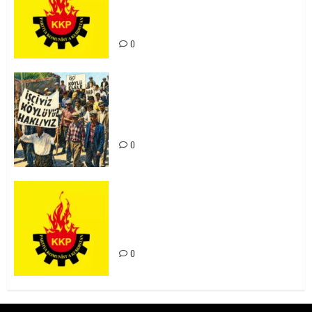
Kürdistan’ın Geleceği ve
Mücadele Hattımız
0
15-16 Haziran İşçi Direnişi’nin 56.
Yılında: Yeni Direnişler
Kaçınılmazdır!
0
Rahmi Koç’un Sözleri Bir Gaf
Değil, Sömürgeci Zihniyetin
İfadesidir
0