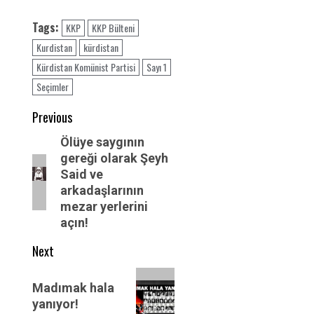
Tags:
KKP
KKP Bülteni
Kurdistan
kürdistan
Kürdistan Komünist Partisi
Sayı 1
Seçimler
Post
Previous
navigation
Previous
Ölüye saygının
gereği olarak Şeyh
post:
Said ve
arkadaşlarının
mezar yerlerini
açın!
Next
Next
Madımak hala
post:
yanıyor!