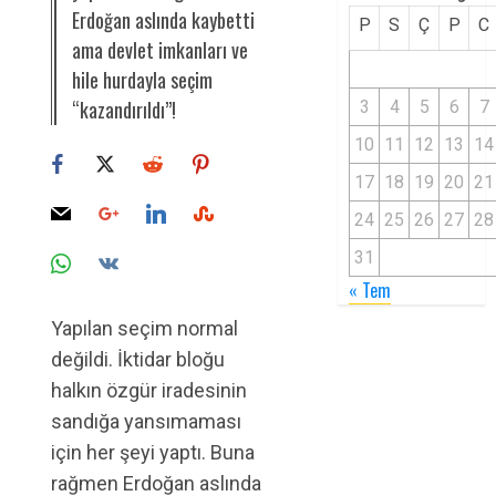
Erdoğan aslında kaybetti
P
S
Ç
P
C
ama devlet imkanları ve
hile hurdayla seçim
“kazandırıldı”!
3
4
5
6
7
10
11
12
13
14
17
18
19
20
21
24
25
26
27
28
31
« Tem
Yapılan seçim normal
değildi. İktidar bloğu
halkın özgür iradesinin
sandığa yansımaması
için her şeyi yaptı. Buna
rağmen Erdoğan aslında