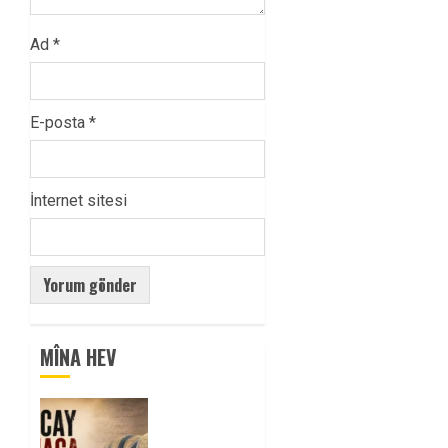
Ad
*
E-posta
*
İnternet sitesi
MÎNA HEV
Tuncay
Atmaca