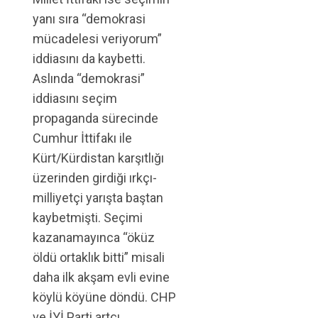
yanı sıra “demokrasi
mücadelesi veriyorum”
iddiasını da kaybetti.
Aslında “demokrasi”
iddiasını seçim
propaganda sürecinde
Cumhur İttifakı ile
Kürt/Kürdistan karşıtlığı
üzerinden girdiği ırkçı-
milliyetçi yarışta baştan
kaybetmişti. Seçimi
kazanamayınca “öküz
öldü ortaklık bitti” misali
daha ilk akşam evli evine
köylü köyüne döndü. CHP
ve İYİ Parti artçı