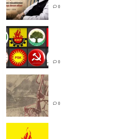
0
Foruma Çep a Kurdistanî: Em bang
li hemû hêzên Kurdistanî dikin ku
bi yekhelwestî rûbirûyî geşedanan
bibin
0
Zilan Katliamı’nı Unutmadık,
Unutturmayacağız!
0
KKP Parti Meclisi Sonuç Bildirisi:
Ortadoğu Yeniden Şekillenirken